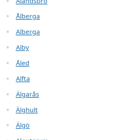
Älandsbro
Ålberga
Alberga
Alby
Åled
Alfta
Älgarås
Älghult
Älgö