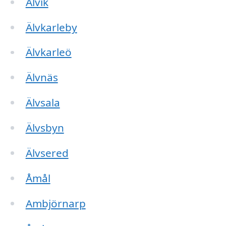
Alvik
Älvkarleby
Älvkarleö
Älvnäs
Älvsala
Älvsbyn
Älvsered
Åmål
Ambjörnarp