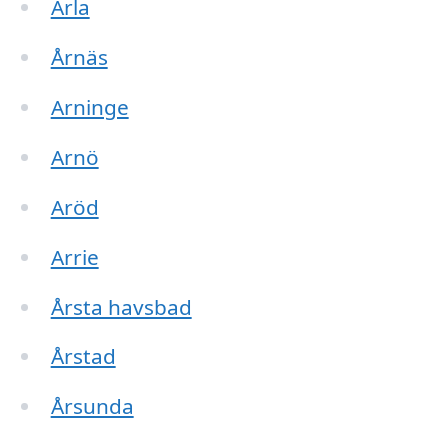
Ärla
Årnäs
Arninge
Arnö
Aröd
Arrie
Årsta havsbad
Årstad
Årsunda