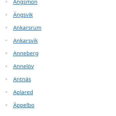
Ängsmon
Ängsvik
Ankarsrum
Ankarsvik
Anneberg
Annelöv
Antnäs
Aplared
Äppelbo