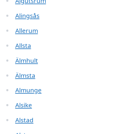
Algutsrum
Alingsås
Allerum
Allsta
Älmhult
Älmsta
Almunge
Alsike
Alstad