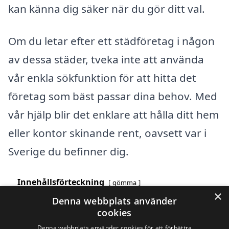
kan känna dig säker när du gör ditt val.
Om du letar efter ett städföretag i någon
av dessa städer, tveka inte att använda
vår enkla sökfunktion för att hitta det
företag som bäst passar dina behov. Med
vår hjälp blir det enklare att hålla ditt hem
eller kontor skinande rent, oavsett var i
Sverige du befinner dig.
Innehållsförteckning
gömma
×
1
Översikt över svenska städer som börjar med A
Denna webbplats använder
2
Sök efter en skicklig städföretag i andra städer i
cookies
Sverige
Denna webbplats använder cookies för att förbättra