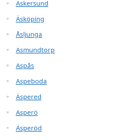
Askersund
Äsköping
Åsljunga
Asmundtorp
Aspås
Aspeboda
Äspered
Asperö
Äsperöd