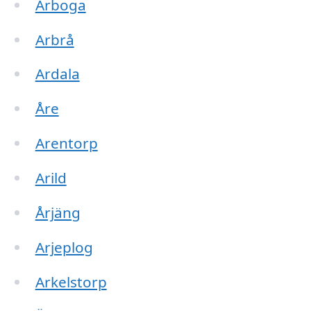
Arboga
Arbrå
Ardala
Åre
Arentorp
Arild
Årjäng
Arjeplog
Arkelstorp