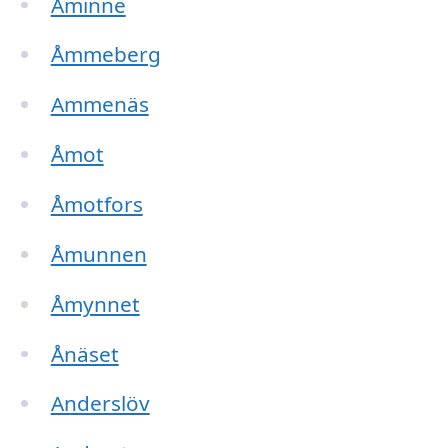
Åminne
Åmmeberg
Ammenäs
Åmot
Åmotfors
Åmunnen
Åmynnet
Ånäset
Anderslöv