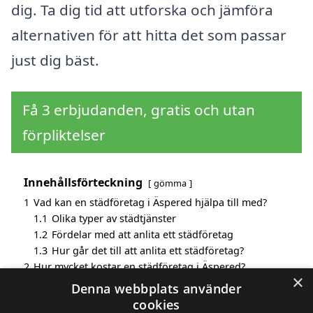
dig. Ta dig tid att utforska och jämföra
alternativen för att hitta det som passar
just dig bäst.
Få 3 erbjudanden, gratis och utan
förpliktelser
Innehållsförteckning
gömma
1
Vad kan en städföretag i Äspered hjälpa till med?
1.1
Olika typer av städtjänster
1.2
Fördelar med att anlita ett städföretag
1.3
Hur går det till att anlita ett städföretag?
2
Hur mycket kostar en städföretag i Äspered?
×
3
Fördelar med att välja städföretag i Äspered
Denna webbplats använder
4
Sök efter en skicklig städföretag i de omgivande
cookies