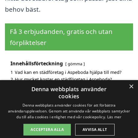
behov bäst.
Få 3 erbjudanden, gratis och utan
förpliktelser
Innehållsförteckning
gömma
1
Vad kan en städföretag i Aspeboda hjälpa till med?
2
Hur mycket kostar en städföretag i Aspeboda?
×
3
Fördelar med att välja städföretag i Aspeboda
Denna webbplats använder
4
Sök efter en skicklig städföretag i de omgivande
cookies
städerna Aspeboda
Denna webbplats använder cookies för att förbättra
användarupplevelsen. Genom att använda vår webbplats samtycker
du till alla cookies i enlighet med vår cookiepolicy.
Läs mer
Copyright 2026 - Pilanto Aps
ACCEPTERA ALLA
AVVISA ALLT
Hem
Om / kontakt
Blogg
Webbplatskarta
Villkor