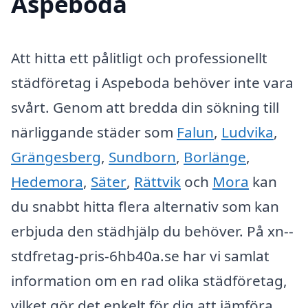
Aspeboda
Att hitta ett pålitligt och professionellt
städföretag i Aspeboda behöver inte vara
svårt. Genom att bredda din sökning till
närliggande städer som
Falun
,
Ludvika
,
Grängesberg
,
Sundborn
,
Borlänge
,
Hedemora
,
Säter
,
Rättvik
och
Mora
kan
du snabbt hitta flera alternativ som kan
erbjuda den städhjälp du behöver. På xn--
stdfretag-pris-6hb40a.se har vi samlat
information om en rad olika städföretag,
vilket gör det enkelt för dig att jämföra