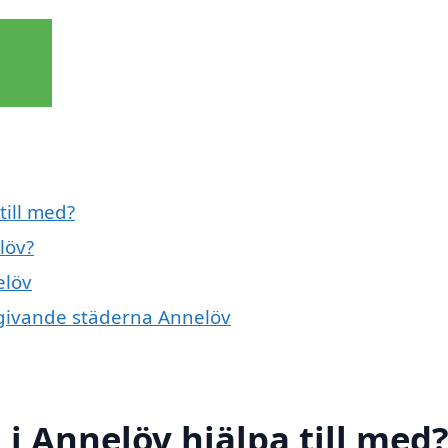
till med?
löv?
elöv
omgivande städerna Annelöv
i Annelöv hjälpa till med