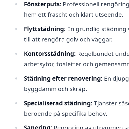
Fönsterputs:
Professionell rengöring 
hem ett fräscht och klart utseende.
Flyttstädning:
En grundlig städning vi
till att rengöra golv och väggar.
Kontorsstädning:
Regelbundet underh
arbetsytor, toaletter och gemensa
Städning efter renovering:
En djupgå
byggdamm och skräp.
Specialiserad städning:
Tjänster sås
beroende på specifika behov.
Sanering:
Rengöring av utrymmen som