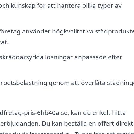
ch kunskap för att hantera olika typer av
företag använder högkvalitativa städprodukt
tat.
skräddarsydda lösningar anpassade efter
rbetsbelastning genom att överlåta städningen
dfretag-pris-6hb40a.se, kan du enkelt hitta
erbjudanden. Du kan beställa en offert direkt
nster du är intresserad av. Tveka inte att max