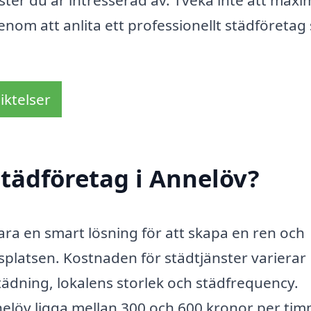
nom att anlita ett professionellt städföretag
iktelser
tädföretag i Annelöv?
vara en smart lösning för att skapa en ren och
platsen. Kostnaden för städtjänster varierar
tädning, lokalens storlek och städfrequency.
nnelöv ligga mellan 300 och 600 kronor per ti