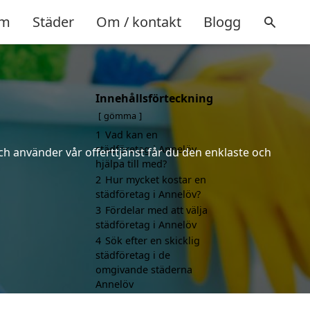
m
Städer
Om / kontakt
Blogg
Innehållsförteckning
gömma
1
Vad kan en
städföretag i Annelöv
ch använder vår offerttjänst får du den enklaste och
hjälpa till med?
2
Hur mycket kostar en
städföretag i Annelöv?
3
Fördelar med att välja
städföretag i Annelöv
4
Sök efter en skicklig
städföretag i de
omgivande städerna
Annelöv