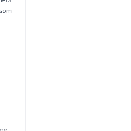
 som
mme,