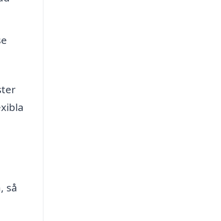
se
ster
xibla
, så