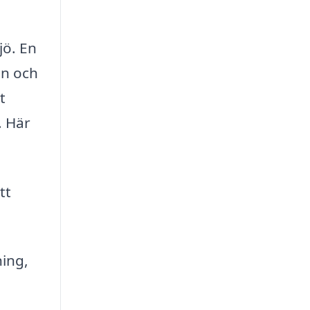
jö. En
en och
t
. Här
tt
ing,