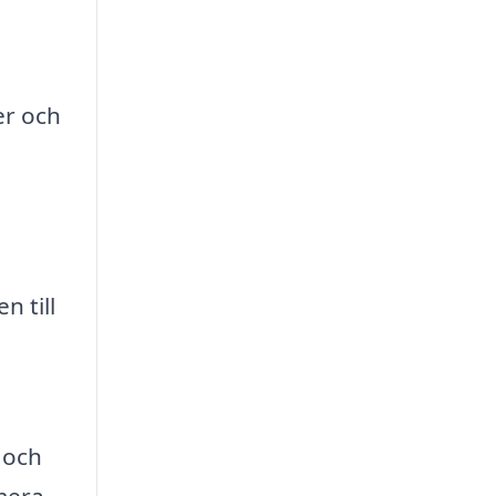
er och
 till
 och
imera