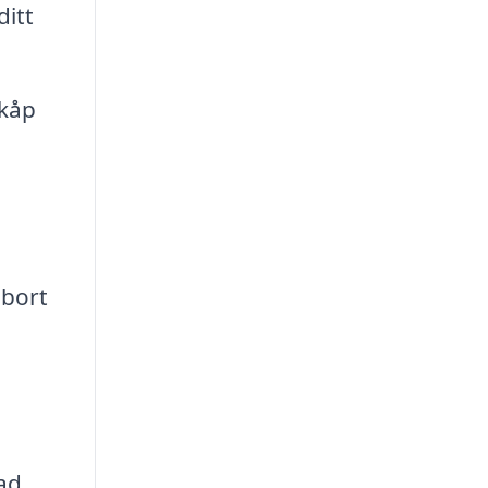
ditt
skåp
 bort
ad