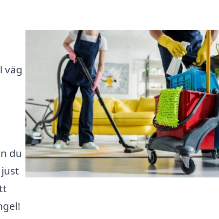
l väg
an du
just
tt
ngel!