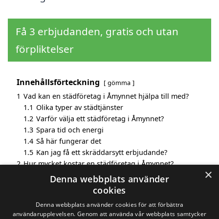
Få 3 erbjudanden, gratis och utan
förpliktelser
Innehållsförteckning
gömma
1
Vad kan en städföretag i Åmynnet hjälpa till med?
1.1
Olika typer av städtjänster
1.2
Varför välja ett städföretag i Åmynnet?
1.3
Spara tid och energi
1.4
Så här fungerar det
1.5
Kan jag få ett skräddarsytt erbjudande?
2
Hur mycket kostar en städföretag i Åmynnet?
×
3
Fördelar med att välja städföretag i Åmynnet
Denna webbplats använder
4
Sök efter en skicklig städföretag i de omgivande
cookies
städerna Åmynnet
Denna webbplats använder cookies för att förbättra
användarupplevelsen. Genom att använda vår webbplats samtycker