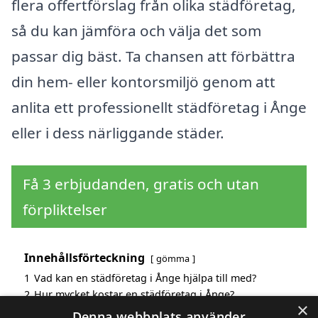
flera offertförslag från olika städföretag,
så du kan jämföra och välja det som
passar dig bäst. Ta chansen att förbättra
din hem- eller kontorsmiljö genom att
anlita ett professionellt städföretag i Ånge
eller i dess närliggande städer.
Få 3 erbjudanden, gratis och utan
förpliktelser
Innehållsförteckning
gömma
1
Vad kan en städföretag i Ånge hjälpa till med?
2
Hur mycket kostar en städföretag i Ånge?
×
3
Fördelar med att välja städföretag i Ånge
Denna webbplats använder