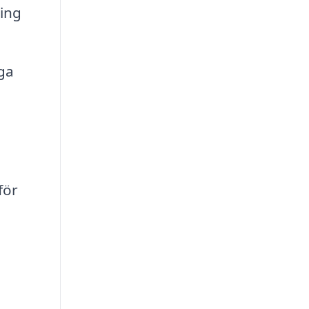
ing
ga
för