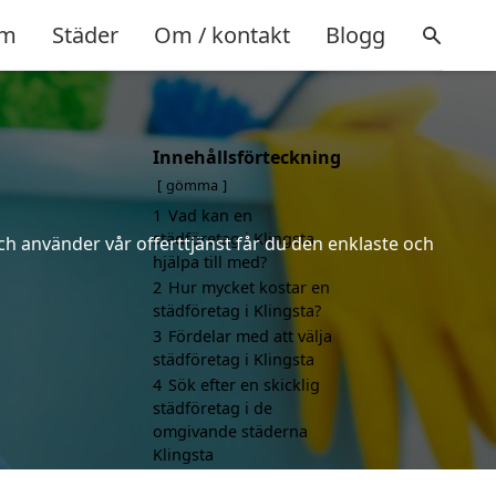
m
Städer
Om / kontakt
Blogg
Innehållsförteckning
gömma
1
Vad kan en
städföretag i Klingsta
ch använder vår offerttjänst får du den enklaste och
hjälpa till med?
2
Hur mycket kostar en
städföretag i Klingsta?
3
Fördelar med att välja
städföretag i Klingsta
4
Sök efter en skicklig
städföretag i de
omgivande städerna
Klingsta