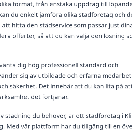
 olika format, från enstaka uppdrag till löpand
kan du enkelt jämföra olika städföretag och d
att hitta den städservice som passar just din
ra offerter, så att du kan välja den lösning 
rvänta dig hög professionell standard och
 använder sig av utbildade och erfarna medarbe
h säkerhet. Det innebär att du kan lita på att
rksamhet det förtjänar.
v städning du behöver, är ett städföretag i Kl
g. Med vår plattform har du tillgång till en öve