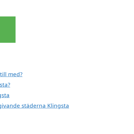
till med?
sta?
gsta
mgivande städerna Klingsta