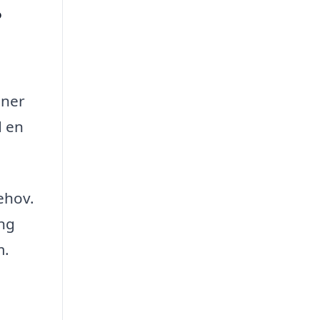
?
oner
d en
ehov.
ing
m.