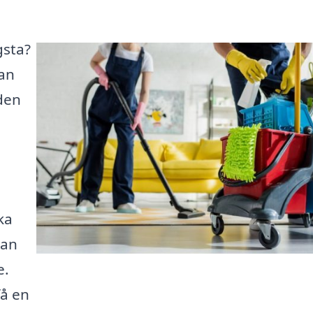
gsta?
kan
den
ka
kan
e.
få en