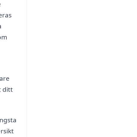
e
eras
a
som
tare
 ditt
ingsta
rsikt