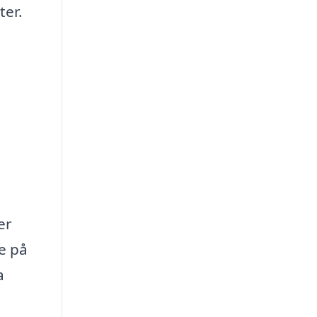
ter.
er
e på
a