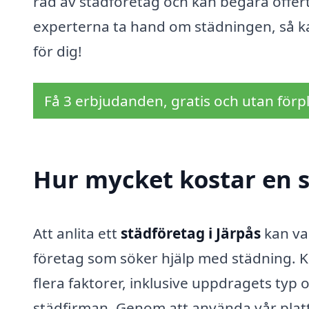
rad av städföretag och kan begära offer
experterna ta hand om städningen, så k
för dig!
Få 3 erbjudanden, gratis och utan förpl
Hur mycket kostar en s
Att anlita ett
städföretag i Järpås
kan va
företag som söker hjälp med städning. K
flera faktorer, inklusive uppdragets typ 
städfirman. Genom att använda vår platt