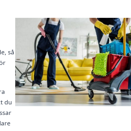
de, så
ör
ra
tt du
assar
lare