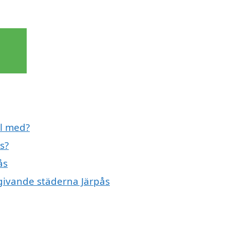
ll med?
s?
ås
mgivande städerna Järpås