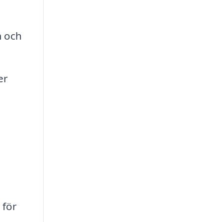
m och
er
 för