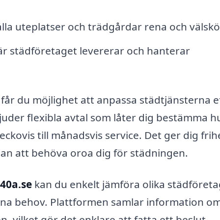
lla uteplatser och trädgårdar rena och välskö
är städföretaget levererar och hanterar
 får du möjlighet att anpassa städtjänsterna e
juder flexibla avtal som låter dig bestämma h
 veckovis till månadsvis service. Det ger dig fri
an att behöva oroa dig för städningen.
b40a.se
kan du enkelt jämföra olika städföreta
 dina behov. Plattformen samlar information om
 vilket gör det enklare att fatta ett beslut.