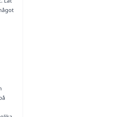
. Låt
 något
h
på
olika