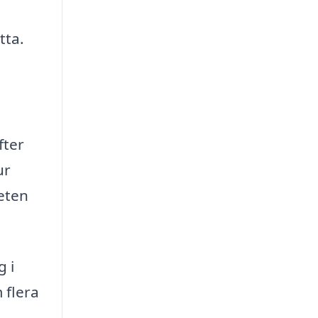
tta.
fter
ur
heten
g i
 flera