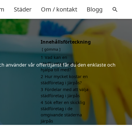
m
Städer
Om / kontakt
Blogg
Innehållsförteckning
gömma
1
Vad kan en
städföretag i Järpås
ch använder vår offerttjänst får du den enklaste och
hjälpa till med?
2
Hur mycket kostar en
städföretag i Järpås?
3
Fördelar med att välja
städföretag i Järpås
4
Sök efter en skicklig
städföretag i de
omgivande städerna
Järpås