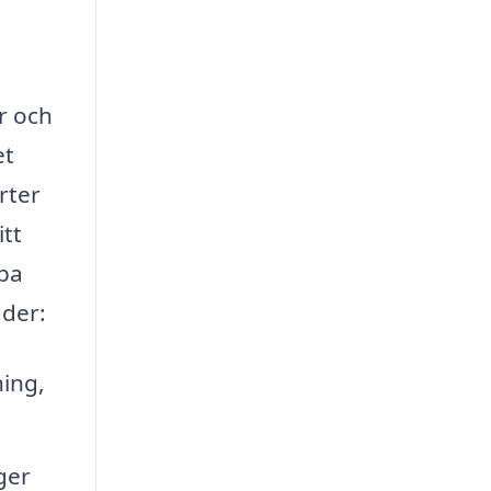
r och
et
rter
itt
lpa
uder:
ing,
ger