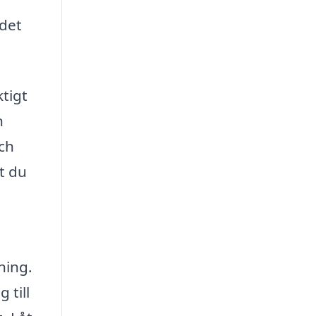
 det
ktigt
n
ch
t du
ning.
 till