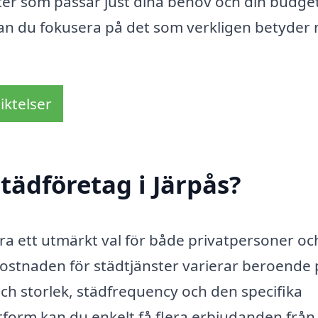
ter som passar just dina behov och din budget
an du fokusera på det som verkligen betyder
iktelser
tädföretag i Järpås?
ra ett utmärkt val för både privatpersoner oc
ostnaden för städtjänster varierar beroende 
och storlek, städfrequency och den specifika
form kan du enkelt få flera erbjudanden från 