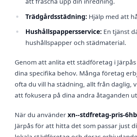
att fräscha upp din inredning.
Trädgårdsstädning:
Hjälp med att hå
Hushållspappersservice:
En tjänst d
hushållspapper och städmaterial.
Genom att anlita ett städföretag i Järpås
dina specifika behov. Många företag erb
ofta du vill ha städning, allt från daglig,
att fokusera på dina andra åtaganden ut
När du använder
xn--stdfretag-pris-6h
Järpås för att hitta det som passar just
lokala städföretag och deras erbjudanden,