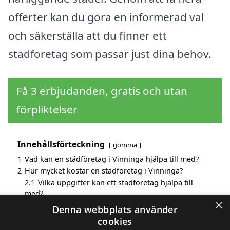
offerter kan du göra en informerad val
och säkerställa att du finner ett
städföretag som passar just dina behov.
Få 3 erbjudanden, gratis och utan
förpliktelser
Innehållsförteckning
gömma
1
Vad kan en städföretag i Vinninga hjälpa till med?
2
Hur mycket kostar en städföretag i Vinninga?
2.1
Vilka uppgifter kan ett städföretag hjälpa till
med?
×
3
Fördelar med att välja städföretag i Vinninga
Denna webbplats använder
4
Sök efter en skicklig städföretag i de omgivande
cookies
städerna Vinninga