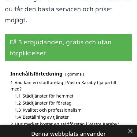
du får den bästa servicen och priset
möjligt.
Få 3 erbjudanden, gratis och utan
förpliktelser
Innehållsförteckning
gömma
1
Vad kan en städföretag i Västra Karaby hjälpa till
med?
1.1
Städtjänster för hemmet
1.2
Städtjänster för företag
1.3
Kvalitet och professionalism
1.4
Beställning av tjänster
2
Hur mycket kostar en städföretag i Västra Karaby?
×
3
Fördelar med att välja städföretag i Västra Karaby
Denna webbplats använder