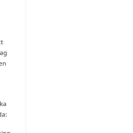
tt
tag
gen
ika
da: