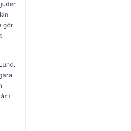
bjuder
lan
a gör
t
 Lund.
gära
n
år i
å