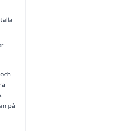
tälla
er
 och
ra
ö.
kan på