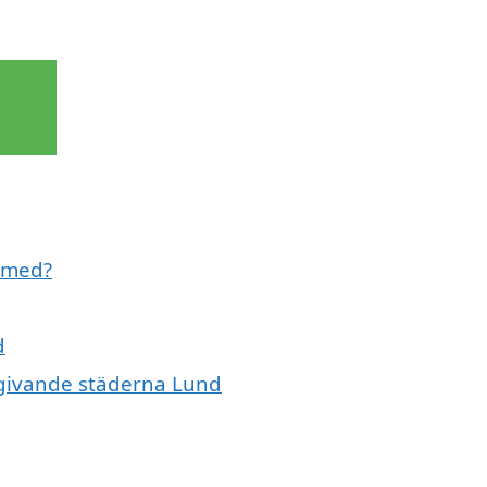
l med?
d
omgivande städerna Lund