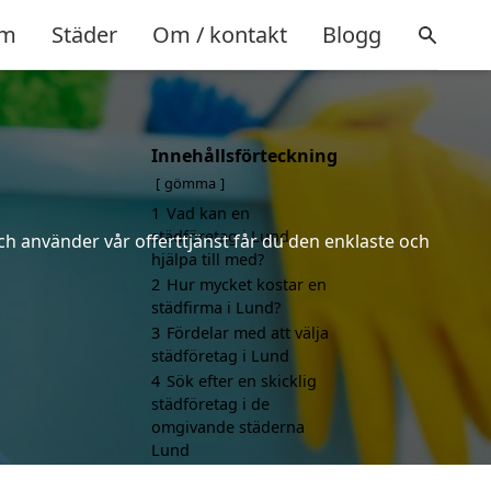
m
Städer
Om / kontakt
Blogg
Innehållsförteckning
gömma
1
Vad kan en
städföretag i Lund
ch använder vår offerttjänst får du den enklaste och
hjälpa till med?
2
Hur mycket kostar en
städfirma i Lund?
3
Fördelar med att välja
städföretag i Lund
4
Sök efter en skicklig
städföretag i de
omgivande städerna
Lund