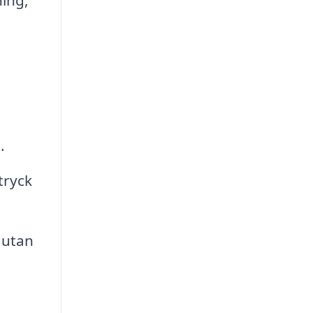
ing,
.
tryck
 utan