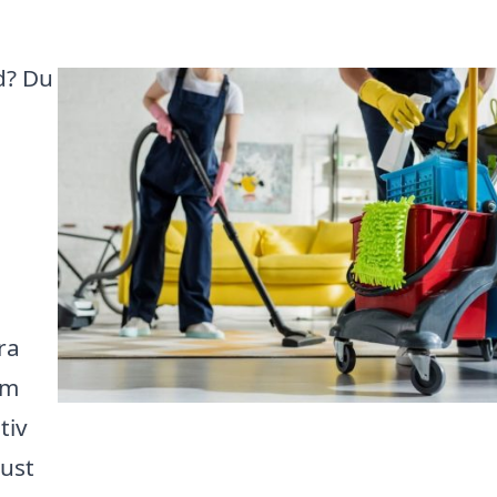
nd? Du
ra
om
tiv
just