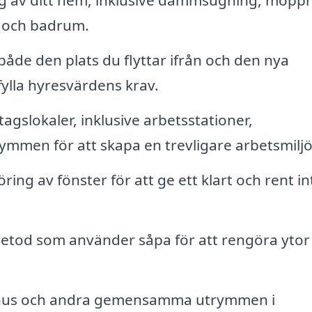
 av ditt hem, inklusive dammsugning, moppn
 och badrum.
åde den plats du flyttar ifrån och den nya
ylla hyresvärdens krav.
agslokaler, inklusive arbetsstationer,
en för att skapa en trevligare arbetsmiljö
ring av fönster för att ge ett klart och rent in
etod som använder såpa för att rengöra ytor
hus och andra gemensamma utrymmen i