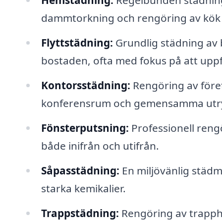
Hemstädning:
Regelbunden städning
dammtorkning och rengöring av kök
Flyttstädning:
Grundlig städning av b
bostaden, ofta med fokus på att uppf
Kontorsstädning:
Rengöring av föret
konferensrum och gemensamma utrymm
Fönsterputsning:
Professionell rengö
både inifrån och utifrån.
Såpasstädning:
En miljövänlig städm
starka kemikalier.
Trappstädning:
Rengöring av trapp