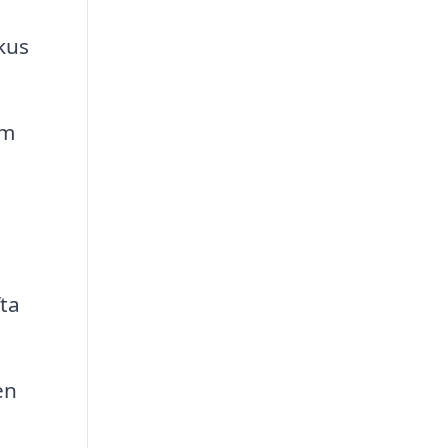
kus
am
ta
en