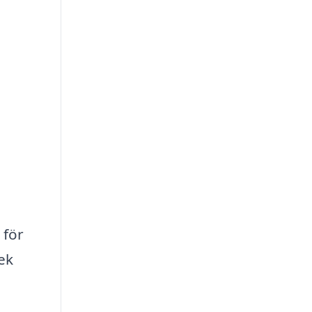
 för
ek