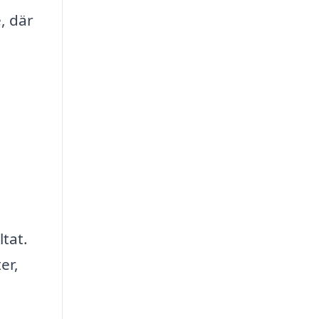
, där
ltat.
er,