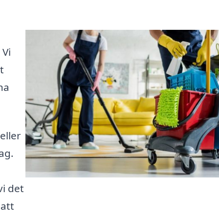
 Vi
t
na
eller
ag.
vi det
 att