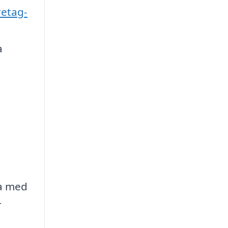
retag-
a
ka med
r