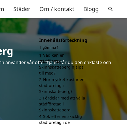
m
Städer
Om / kontakt
Blogg
Innehållsförteckning
erg
gömma
1
Vad kan en
städföretag i
ch använder vår offerttjänst får du den enklaste och
Skinnskatteberg hjälpa
till med?
2
Hur mycket kostar en
städföretag i
Skinnskatteberg?
3
Fördelar med att välja
städföretag i
Skinnskatteberg
4
Sök efter en skicklig
städföretag i de