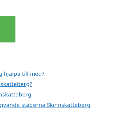
 hjälpa till med?
nskatteberg?
nnskatteberg
omgivande städerna Skinnskatteberg