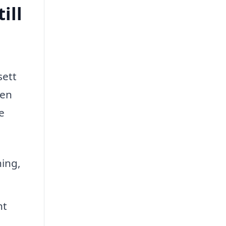
ill
sett
 en
e
ing,
ht