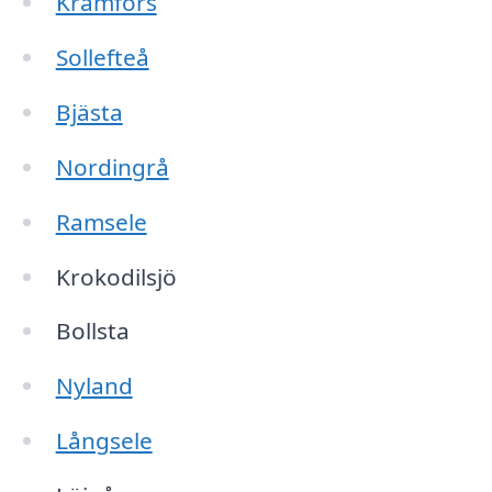
Kramfors
Sollefteå
Bjästa
Nordingrå
Ramsele
Krokodilsjö
Bollsta
Nyland
Långsele