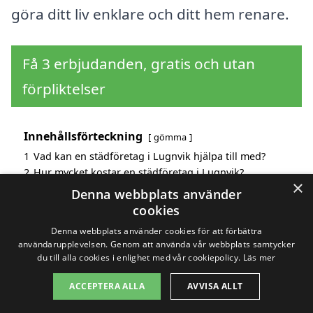
göra ditt liv enklare och ditt hem renare.
Få 3 erbjudanden, gratis och utan
förpliktelser
Innehållsförteckning
gömma
1
Vad kan en städföretag i Lugnvik hjälpa till med?
2
Hur mycket kostar en städföretag i Lugnvik?
×
3
Fördelar med att välja städföretag i Lugnvik
Denna webbplats använder
4
Sök efter en skicklig städföretag i de omgivande
cookies
städerna Lugnvik
Denna webbplats använder cookies för att förbättra
användarupplevelsen. Genom att använda vår webbplats samtycker
du till alla cookies i enlighet med vår cookiepolicy.
Läs mer
Copyright 2026 - Pilanto Aps
ACCEPTERA ALLA
AVVISA ALLT
Hem
Om / kontakt
Blogg
Webbplatskarta
Villkor