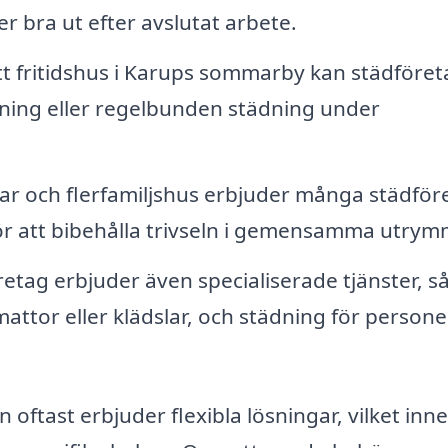
er bra ut efter avslutat arbete.
t fritidshus i Karups sommarby kan städföret
dning eller regelbunden städning under
r och flerfamiljshus erbjuder många städför
för att bibehålla trivseln i gemensamma utry
retag erbjuder även specialiserade tjänster, 
mattor eller klädslar, och städning för persone
n oftast erbjuder flexibla lösningar, vilket inn