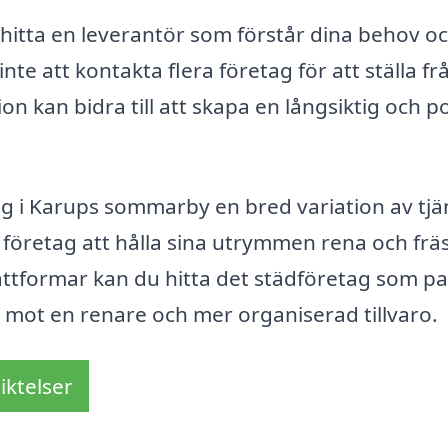
t hitta en leverantör som förstår dina behov o
te att kontakta flera företag för att ställa fr
n kan bidra till att skapa en långsiktig och po
g i Karups sommarby en bred variation av tjä
företag att hålla sina utrymmen rena och frä
ttformar kan du hitta det städföretag som p
t mot en renare och mer organiserad tillvaro.
iktelser