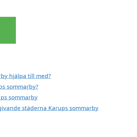
y hjälpa till med?
rups sommarby?
arups sommarby
 omgivande städerna Karups sommarby