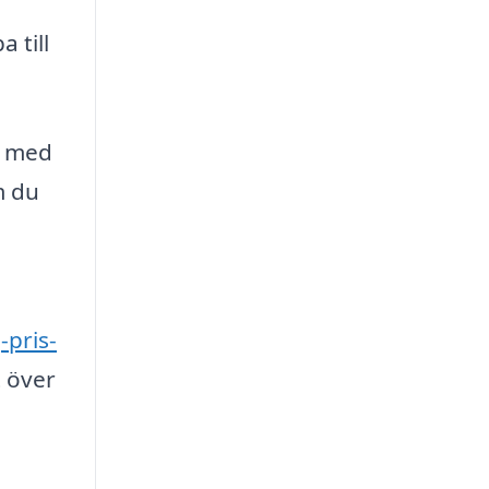
 till
e med
m du
-pris-
t över