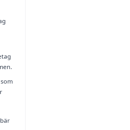
ag
etag
mmen.
såsom
r
ebär