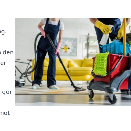
ng.
å den
ler
t gör
 mot