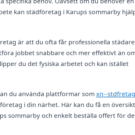
ina specifika behov. Oavsett om du behöver en
bete kan städföretag i Karups sommarby hjälpa
retag är att du ofta får professionella städar
utföra jobbet snabbare och mer effektivt än o
ipper du det fysiska arbetet och kan istället
 kan du använda plattformar som
xn--stdfretag
företag i din närhet. Här kan du få en översik
ps sommarby och enkelt beställa offert för de