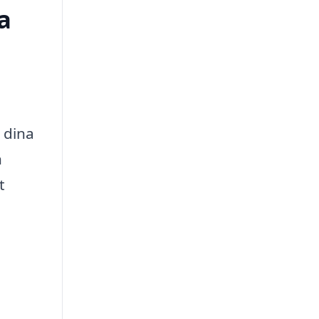
a
 dina
n
t