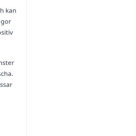
ch kan
ågor
sitiv
nster
scha.
assar