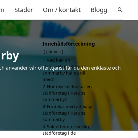
m
Städer
Om / kontakt
Blogg
Innehållsförteckning
arby
gömma
1
Vad kan en
städföretag i Karups
ch använder vår offerttjänst får du den enklaste och
sommarby hjälpa till
med?
2
Hur mycket kostar en
städföretag i Karups
sommarby?
3
Fördelar med att välja
städföretag i Karups
sommarby
4
Sök efter en skicklig
städföretag i de