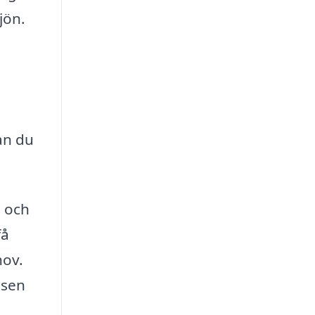
jön.
an du
a och
få
hov.
ssen