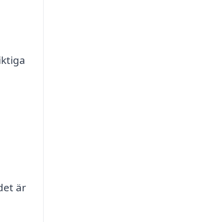
iktiga
det är