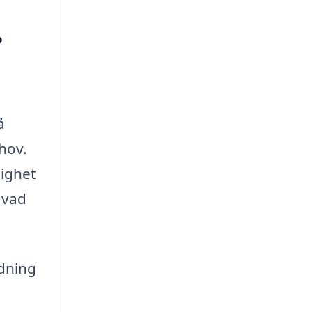
?
å
hov.
lighet
 vad
dning