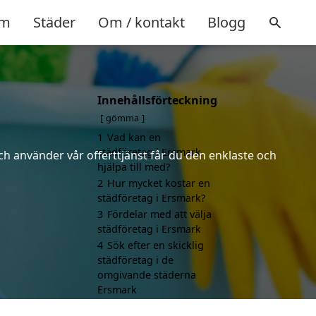
m
Städer
Om / kontakt
Blogg
Innehållsförteckning
gömma
1
Vad kan en
städföretag i Ersmark
ch använder vår offerttjänst får du den enklaste och
hjälpa till med?
2
Hur mycket kostar en
städföretag i Ersmark?
3
Fördelar med att välja
städföretag i Ersmark
4
Sök efter en skicklig
städföretag i de
omgivande städerna
Ersmark