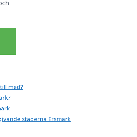
och
till med?
ark?
mark
omgivande städerna Ersmark