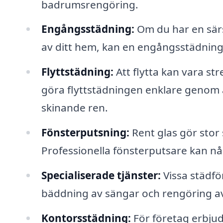
badrumsrengöring.
Engångsstädning:
Om du har en särs
av ditt hem, kan en engångsstädning v
Flyttstädning:
Att flytta kan vara str
göra flyttstädningen enklare genom at
skinande ren.
Fönsterputsning:
Rent glas gör stor 
Professionella fönsterputsare kan nå hö
Specialiserade tjänster:
Vissa städfö
bäddning av sängar och rengöring av
Kontorsstädning:
För företag erbjud