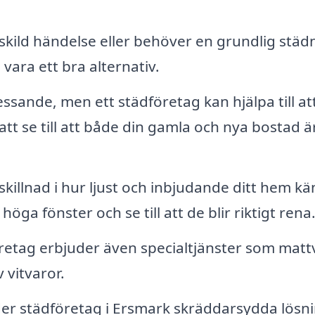
kild händelse eller behöver en grundlig städ
ara ett bra alternativ.
essande, men ett städföretag kan hjälpa till at
t se till att både din gamla och nya bostad ä
skillnad i hur ljust och inbjudande ditt hem kä
ga fönster och se till att de blir riktigt rena
retag erbjuder även specialtjänster som mattv
 vitvaror.
er städföretag i Ersmark skräddarsydda lösn