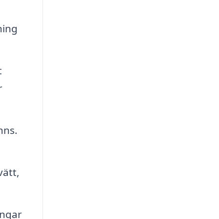
ning
t
r
nns.
.
ätt,
ingar