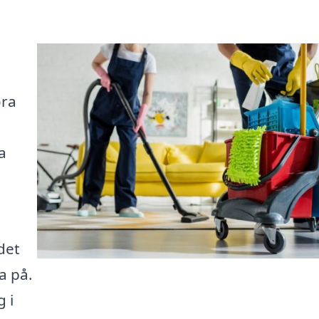
öra
a
det
ta på.
g i