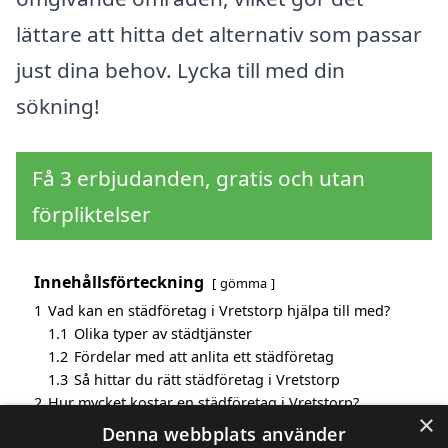
lättare att hitta det alternativ som passar
just dina behov. Lycka till med din
sökning!
Få 3 erbjudanden, gratis och utan
förpliktelser
Innehållsförteckning
gömma
1
Vad kan en städföretag i Vretstorp hjälpa till med?
1.1
Olika typer av städtjänster
1.2
Fördelar med att anlita ett städföretag
1.3
Så hittar du rätt städföretag i Vretstorp
2
Hur mycket kostar en städföretag i Vretstorp?
×
3
Fördelar med att välja städföretag i Vretstorp
Denna webbplats använder