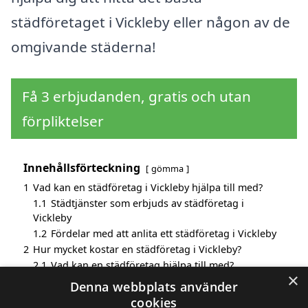
städföretaget i Vickleby eller någon av de
omgivande städerna!
Få 3 erbjudanden, gratis och utan
förpliktelser
Innehållsförteckning
gömma
1
Vad kan en städföretag i Vickleby hjälpa till med?
1.1
Städtjänster som erbjuds av städföretag i
Vickleby
1.2
Fördelar med att anlita ett städföretag i Vickleby
2
Hur mycket kostar en städföretag i Vickleby?
2.1
Vad kan en städföretag hjälpa till med?
×
3
Fördelar med att välja städföretag i Vickleby
Denna webbplats använder
4
Sök efter en skicklig städföretag i de omgivande
cookies