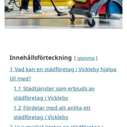
Innehållsförteckning
gömma
1
Vad kan en städföretag i Vickleby hjälpa
till med?
1.1
Städtjänster som erbjuds av
städföretag i Vickleby
1.2
Fördelar med att anlita ett
städföretag i Vickleby
2
Hur mycket kostar en städföretag i