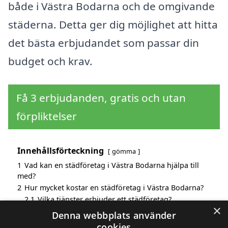
både i Västra Bodarna och de omgivande
städerna. Detta ger dig möjlighet att hitta
det bästa erbjudandet som passar din
budget och krav.
Få 3 erbjudanden, gratis och utan
förpliktelser
Innehållsförteckning
gömma
1
Vad kan en städföretag i Västra Bodarna hjälpa till
med?
2
Hur mycket kostar en städföretag i Västra Bodarna?
2.1
Vilka tjänster erbjuder ett städföretag?
×
3
Fördelar med att välja städföretag i Västra Bodarna
Denna webbplats använder
4
Sök efter en skicklig städföretag i de omgivande
cookies