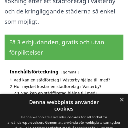
sökning efter ett städföretag i Västerby
och de kringliggande städerna så enkel
som möjligt.
Få 3 erbjudanden, gratis och utan
förpliktelser
Innehållsförteckning
gömma
1
Vad kan en städföretag i Västerby hjälpa till med?
2
Hur mycket kostar en städföretag i Västerby?
2.1
Vad kan en städföretag hjälpa till med?
×
3
Fördelar med att välja städföretag i Västerby
Denna webbplats använder
4
Sök efter en skicklig städföretag i de omgivande
cookies
städerna Västerby
Denna webbplats använder cookies för att förbättra
användarupplevelsen. Genom att använda vår webbplats samtycker
du till alla cookies i enlighet med vår cookiepolicy.
Läs mer