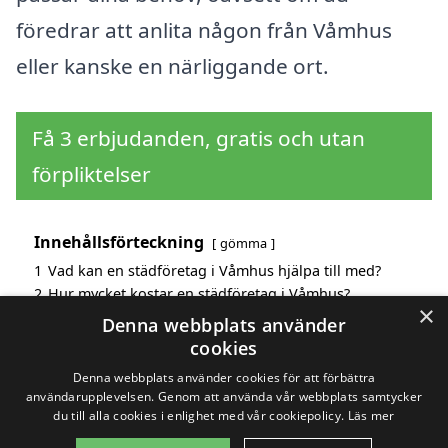
föredrar att anlita någon från Våmhus
eller kanske en närliggande ort.
Få 3 erbjudanden, gratis och utan
förpliktelser
Innehållsförteckning
gömma
1
Vad kan en städföretag i Våmhus hjälpa till med?
2
Hur mycket kostar en städföretag i Våmhus?
×
3
Fördelar med att välja städföretag i Våmhus
Denna webbplats använder
4
Sök efter en skicklig städföretag i de omgivande
cookies
städerna Våmhus
Denna webbplats använder cookies för att förbättra
användarupplevelsen. Genom att använda vår webbplats samtycker
du till alla cookies i enlighet med vår cookiepolicy.
Läs mer