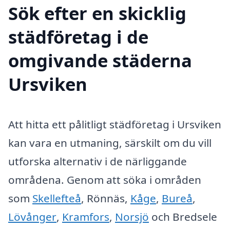
Sök efter en skicklig
städföretag i de
omgivande städerna
Ursviken
Att hitta ett pålitligt städföretag i Ursviken
kan vara en utmaning, särskilt om du vill
utforska alternativ i de närliggande
områdena. Genom att söka i områden
som
Skellefteå
, Rönnäs,
Kåge
,
Bureå
,
Lövånger
,
Kramfors
,
Norsjö
och Bredsele