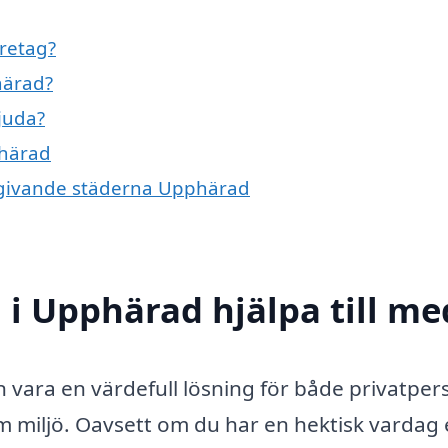
öretag?
härad?
bjuda?
phärad
omgivande städerna Upphärad
 i Upphärad hjälpa till me
 vara en värdefull lösning för både privatper
m miljö. Oavsett om du har en hektisk vardag 