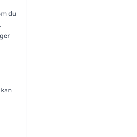
som du
,
 ger
 kan