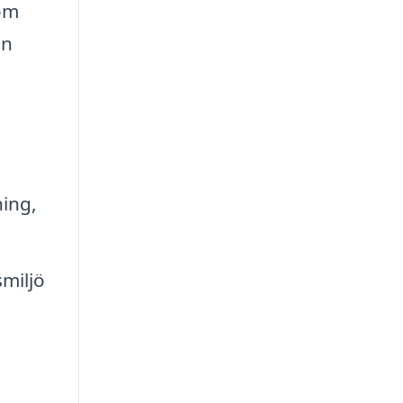
som
an
ing,
smiljö