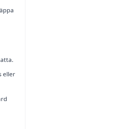
läppa
atta.
eller
ård