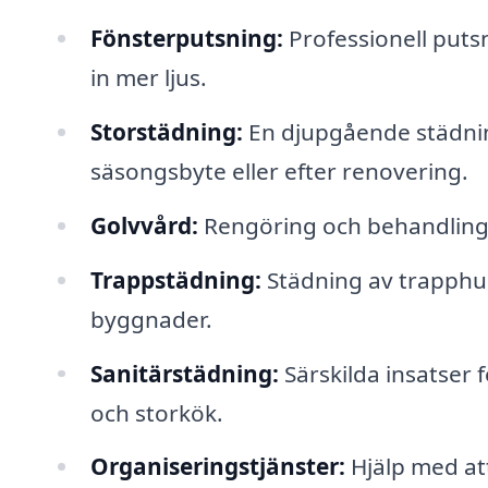
Fönsterputsning:
Professionell putsn
in mer ljus.
Storstädning:
En djupgående städning
säsongsbyte eller efter renovering.
Golvvård:
Rengöring och behandling av
Trappstädning:
Städning av trapphu
byggnader.
Sanitärstädning:
Särskilda insatser f
och storkök.
Organiseringstjänster:
Hjälp med att