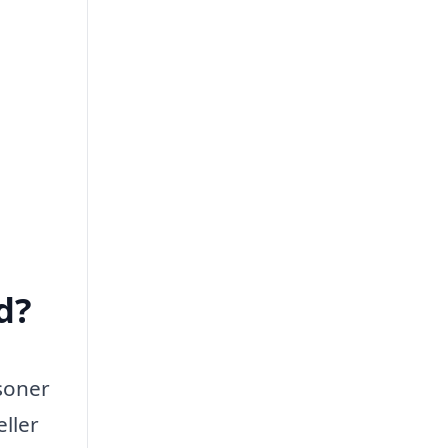
d?
soner
eller