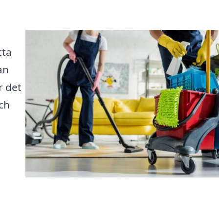
tta
an
r det
ch