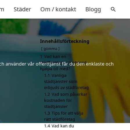
m
Städer
Om / kontakt
Blogg
Innehållsförteckning
gömma
1
Vad kan en
städföretag i Upphärad
ch använder vår offerttjänst får du den enklaste och
hjälpa till med?
1.1
Vanliga
städtjänster som
erbjuds av städföretag
1.2
Vad som påverkar
kostnaden för
städtjänster
1.3
Tips för att välja
rätt städföretag
1.4
Vad kan du