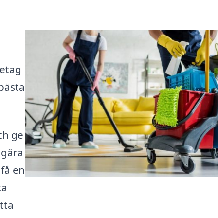
r
retag
 bästa
och ge
egära
 få en
ka
itta