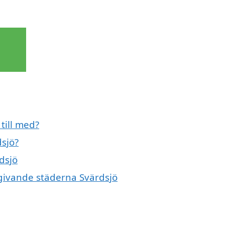
till med?
dsjö?
dsjö
mgivande städerna Svärdsjö