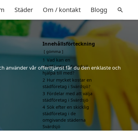
m
Städer
Om / kontakt
Blogg
Innehållsförteckning
gömma
1
Vad kan en
städföretag i Svärdsjö
ch använder vår offerttjänst får du den enklaste och
hjälpa till med?
2
Hur mycket kostar en
städföretag i Svärdsjö?
3
Fördelar med att välja
städföretag i Svärdsjö
4
Sök efter en skicklig
städföretag i de
omgivande städerna
Svärdsjö