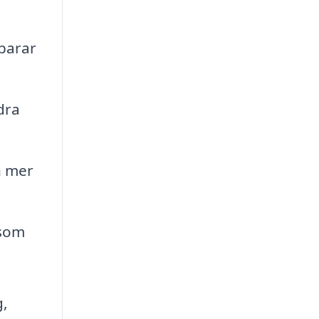
sparar
dra
n mer
 som
g,