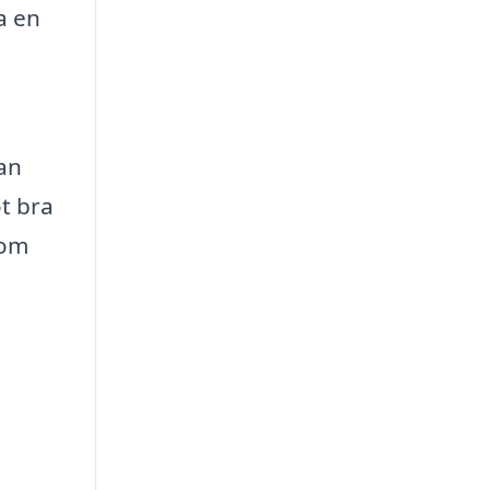
a en
an
ot bra
som