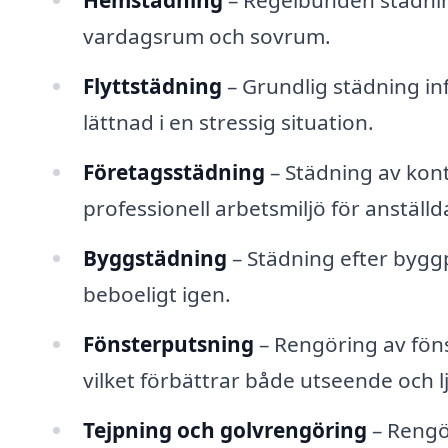
Hemstädning
– Regelbunden städning
vardagsrum och sovrum.
Flyttstädning
– Grundlig städning infö
lättnad i en stressig situation.
Företagsstädning
– Städning av kont
professionell arbetsmiljö för anställ
Byggstädning
– Städning efter byggp
beboeligt igen.
Fönsterputsning
– Rengöring av fönst
vilket förbättrar både utseende och l
Tejpning och golvrengöring
– Rengör