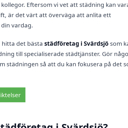
r kollegor. Eftersom vi vet att städning kan var
 är det värt att överväga att anlita ett
a din vardag.
 hitta det bästa
städföretag i Svärdsjö
som k
ning till specialiserade städtjänster. Gör någ
 om städningen så att du kan fokusera på det 
iktelser
tädföretag i Svärdsjö?