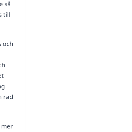
e så
till
s och
ch
et
ng
n rad
h mer