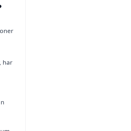
?
soner
, har
an