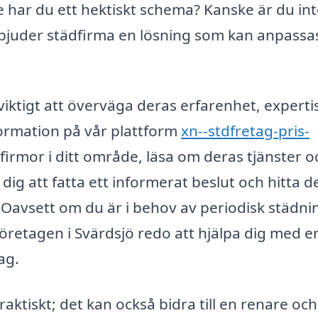
e har du ett hektiskt schema? Kanske är du int
rbjuder städfirma en lösning som kan anpassas 
 viktigt att överväga deras erfarenhet, experti
formation på vår plattform
xn--stdfretag-pris-
dfirmor i ditt område, läsa om deras tjänster o
 dig att fatta ett informerat beslut och hitta d
 Oavsett om du är i behov av periodisk städni
företagen i Svärdsjö redo att hjälpa dig med e
ag.
praktiskt; det kan också bidra till en renare oc