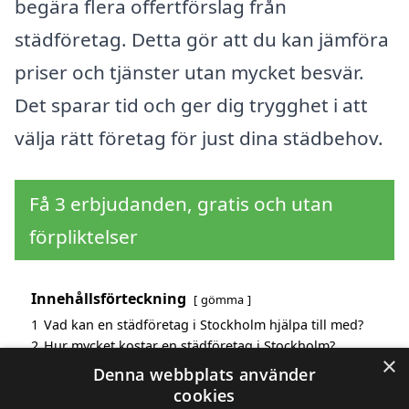
begära flera offertförslag från
städföretag. Detta gör att du kan jämföra
priser och tjänster utan mycket besvär.
Det sparar tid och ger dig trygghet i att
välja rätt företag för just dina städbehov.
Få 3 erbjudanden, gratis och utan
förpliktelser
Innehållsförteckning
gömma
1
Vad kan en städföretag i Stockholm hjälpa till med?
2
Hur mycket kostar en städföretag i Stockholm?
×
3
Fördelar med att välja städföretag i Stockholm
Denna webbplats använder
4
Sök efter en skicklig städföretag i de omgivande
cookies
städerna Stockholm