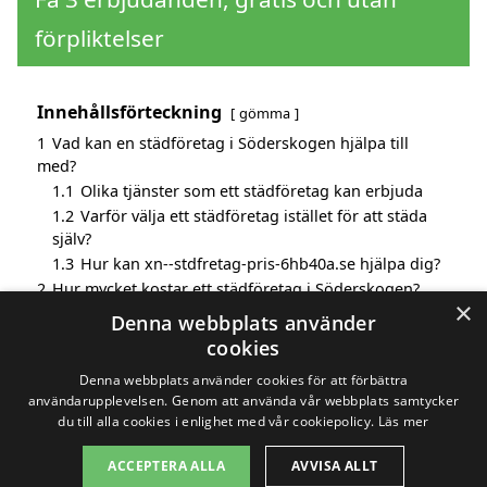
förpliktelser
Innehållsförteckning
gömma
1
Vad kan en städföretag i Söderskogen hjälpa till
med?
1.1
Olika tjänster som ett städföretag kan erbjuda
1.2
Varför välja ett städföretag istället för att städa
själv?
1.3
Hur kan xn--stdfretag-pris-6hb40a.se hjälpa dig?
2
Hur mycket kostar ett städföretag i Söderskogen?
×
3
Fördelar med att välja städföretag i Söderskogen
Denna webbplats använder
4
Sök efter en skicklig städföretag i de omgivande
cookies
städerna Söderskogen
Denna webbplats använder cookies för att förbättra
användarupplevelsen. Genom att använda vår webbplats samtycker
du till alla cookies i enlighet med vår cookiepolicy.
Läs mer
Copyright 2026 - Pilanto Aps
ACCEPTERA ALLA
AVVISA ALLT