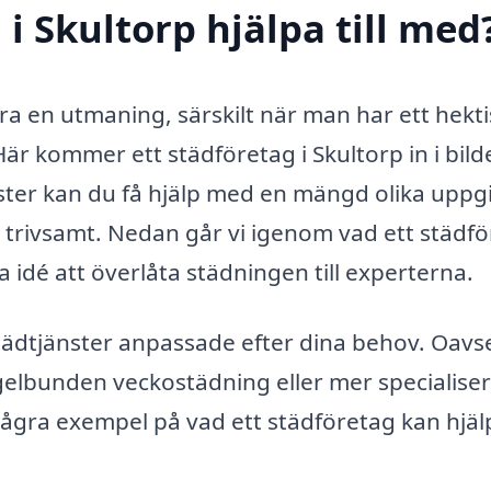
i Skultorp hjälpa till med
a en utmaning, särskilt när man har ett hektis
 Här kommer ett städföretag i Skultorp in i bild
ster kan du få hjälp med en mängd olika uppgi
r trivsamt. Nedan går vi igenom vad ett städf
a idé att överlåta städningen till experterna.
städtjänster anpassade efter dina behov. Oavs
elbunden veckostädning eller mer specialise
r några exempel på vad ett städföretag kan hjäl