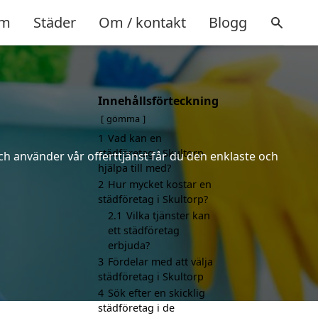
m
Städer
Om / kontakt
Blogg
Innehållsförteckning
gömma
1
Vad kan en
städföretag i Skultorp
ch använder vår offerttjänst får du den enklaste och
hjälpa till med?
2
Hur mycket kostar en
städföretag i Skultorp?
2.1
Vilka tjänster kan
ett städföretag
erbjuda?
3
Fördelar med att välja
städföretag i Skultorp
4
Sök efter en skicklig
städföretag i de