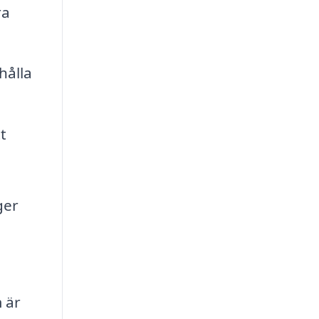
ra
hålla
t
ger
 är