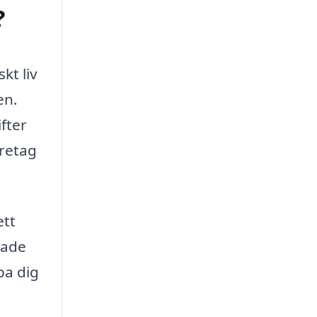
?
kt liv
en.
fter
öretag
ett
rade
pa dig