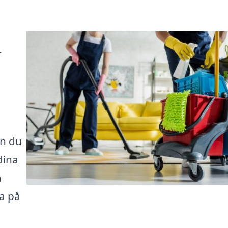
r
an du
dina
å
ra på