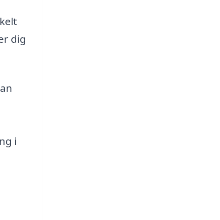
kelt
er dig
van
ng i