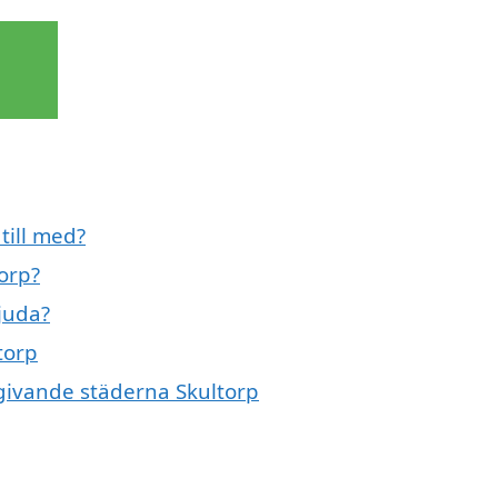
till med?
orp?
bjuda?
torp
mgivande städerna Skultorp