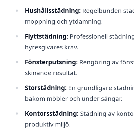
Hushållsstädning:
Regelbunden städ
moppning och ytdamning.
Flyttstädning:
Professionell städning i
hyresgivares krav.
Fönsterputsning:
Rengöring av fönste
skinande resultat.
Storstädning:
En grundligare städni
bakom möbler och under sängar.
Kontorsstädning:
Städning av kontor
produktiv miljö.