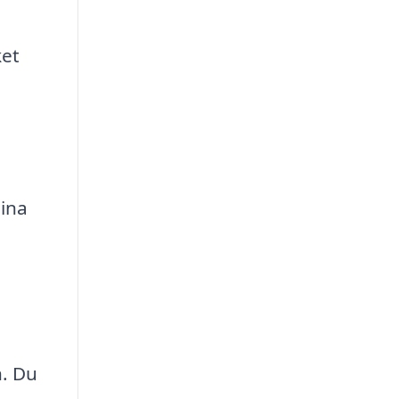
ket
dina
h. Du