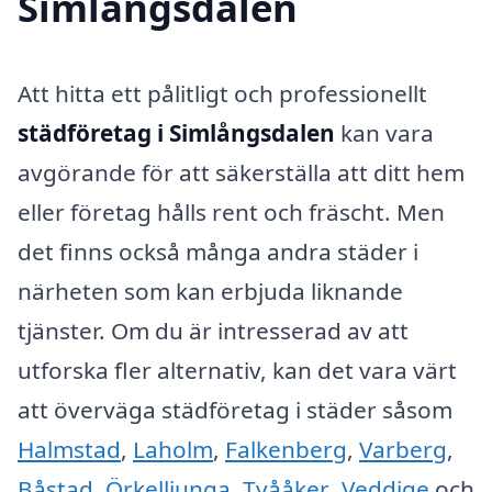
Simlångsdalen
Att hitta ett pålitligt och professionellt
städföretag i Simlångsdalen
kan vara
avgörande för att säkerställa att ditt hem
eller företag hålls rent och fräscht. Men
det finns också många andra städer i
närheten som kan erbjuda liknande
tjänster. Om du är intresserad av att
utforska fler alternativ, kan det vara värt
att överväga städföretag i städer såsom
Halmstad
,
Laholm
,
Falkenberg
,
Varberg
,
Båstad
,
Örkelljunga
,
Tvååker
,
Veddige
och