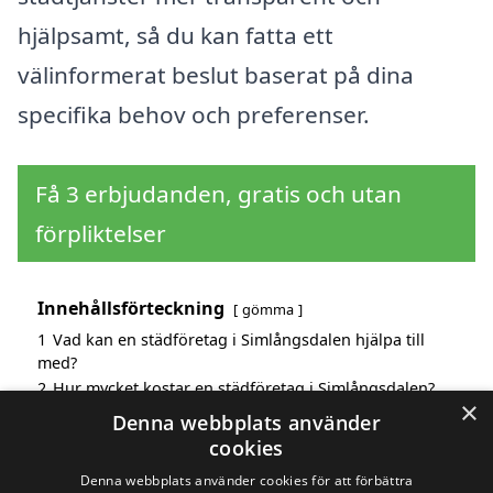
hjälpsamt, så du kan fatta ett
välinformerat beslut baserat på dina
specifika behov och preferenser.
Få 3 erbjudanden, gratis och utan
förpliktelser
Innehållsförteckning
gömma
1
Vad kan en städföretag i Simlångsdalen hjälpa till
med?
2
Hur mycket kostar en städföretag i Simlångsdalen?
×
3
Fördelar med att välja städföretag i Simlångsdalen
Denna webbplats använder
4
Sök efter en skicklig städföretag i de omgivande
cookies
städerna Simlångsdalen
Denna webbplats använder cookies för att förbättra