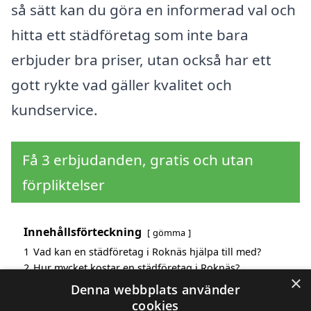
så sätt kan du göra en informerad val och
hitta ett städföretag som inte bara
erbjuder bra priser, utan också har ett
gott rykte vad gäller kvalitet och
kundservice.
Få 3 erbjudanden, gratis och utan
förpliktelser
Innehållsförteckning
gömma
1
Vad kan en städföretag i Roknäs hjälpa till med?
2
Hur mycket kostar en städföretag i Roknäs?
×
3
Fördelar med att välja städföretag i Roknäs
Denna webbplats använder
4
Sök efter en skicklig städföretag i de omgivande
cookies