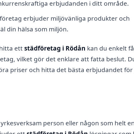
onkurrenskraftiga erbjudanden i ditt område.
öretag erbjuder miljövänliga produkter och
 din hälsa som miljön.
hitta ett
städföretag i Rödån
kan du enkelt få
retag, vilket gör det enklare att fatta beslut. 
öra priser och hitta det bästa erbjudandet för 
 yrkesverksam person eller någon som helt en
bjuder ett
städföretag i Rödån
lösningar som 