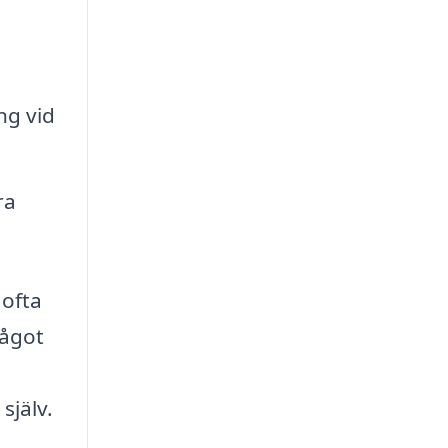
ng vid
ra
 ofta
något
själv.