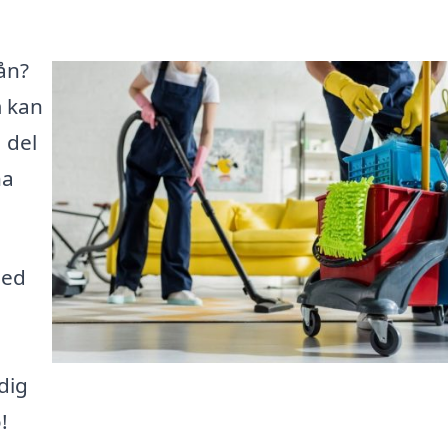
dån?
m kan
 del
na
med
dig
!