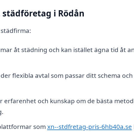
t städföretag i Rödån
 städfirma:
mar åt städning och kan istället ägna tid åt a
er flexibla avtal som passar ditt schema och
r erfarenhet och kunskap om de bästa meto
g.
lattformar som
xn--stdfretag-pris-6hb40a.se