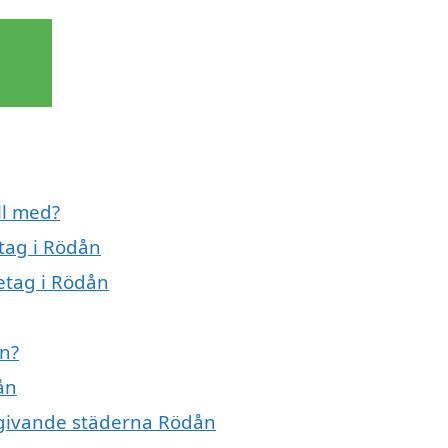
ll med?
tag i Rödån
retag i Rödån
ån?
ån
omgivande städerna Rödån