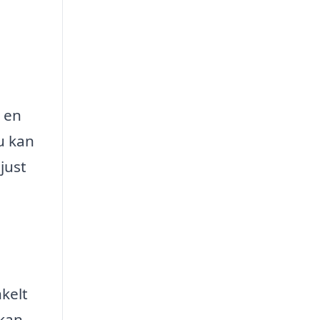
 en
Du kan
just
kelt
kan