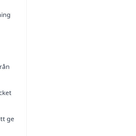
ning
från
cket
tt ge