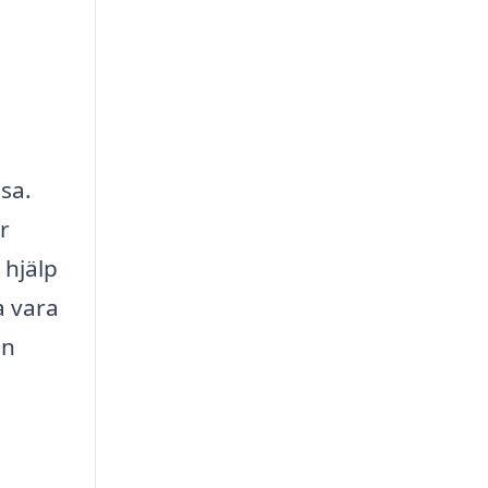
lsa.
r
 hjälp
a vara
an