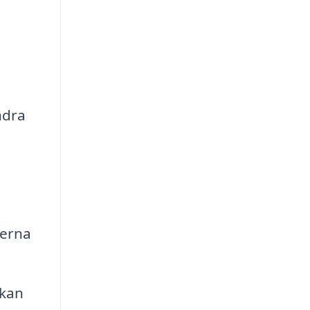
ndra
derna
kan