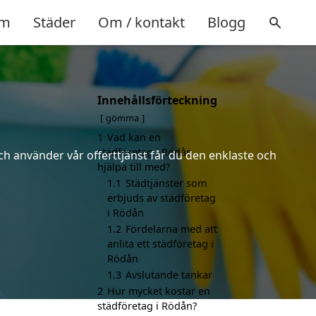
m
Städer
Om / kontakt
Blogg
Innehållsförteckning
gömma
1
Vad kan en
städföretag i Rödån
ch använder vår offerttjänst får du den enklaste och
hjälpa till med?
1.1
Städtjänster som
erbjuds av städföretag
i Rödån
1.2
Fördelarna med att
anlita ett städföretag i
Rödån
1.3
Avslutande tankar
2
Hur mycket kostar en
städföretag i Rödån?