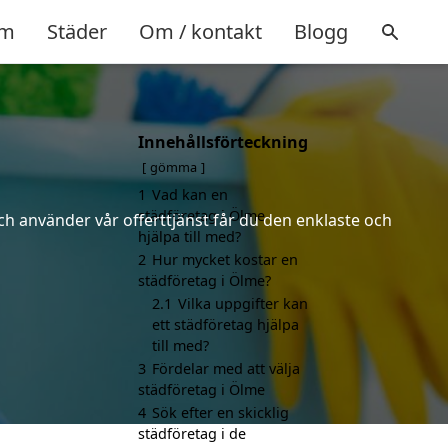
m
Städer
Om / kontakt
Blogg
Innehållsförteckning
gömma
1
Vad kan en
städföretag i Ölme
ch använder vår offerttjänst får du den enklaste och
hjälpa till med?
2
Hur mycket kostar en
städföretag i Ölme?
2.1
Vilka uppgifter kan
ett städföretag hjälpa
till med?
3
Fördelar med att välja
städföretag i Ölme
4
Sök efter en skicklig
städföretag i de