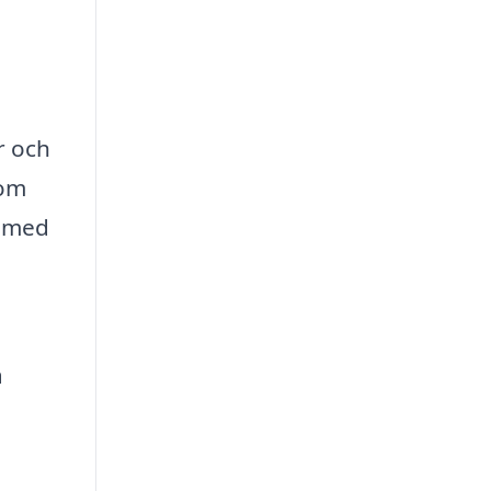
r och
som
a med
a