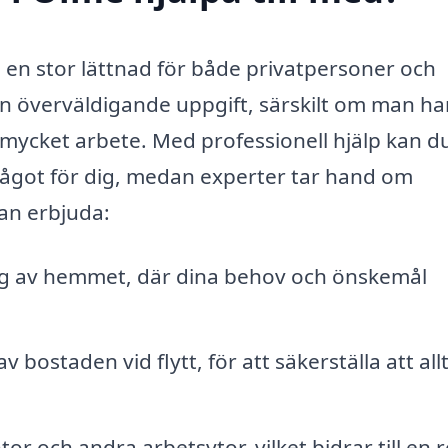
a en stor lättnad för både privatpersoner och
n överväldigande uppgift, särskilt om man har
er mycket arbete. Med professionell hjälp kan d
något för dig, medan experter tar hand om
an erbjuda:
 av hemmet, där dina behov och önskemål
 bostaden vid flytt, för att säkerställa att all
r och andra arbetsytor, vilket bidrar till en 