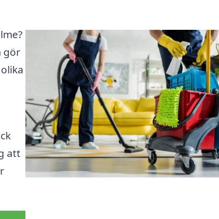
Ölme?
m gör
 olika
ick
g att
r