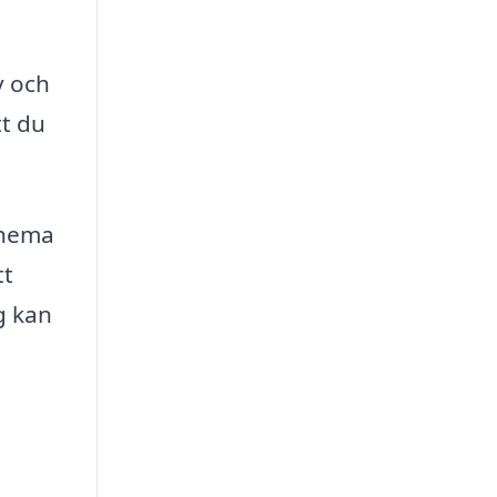
v och
tt du
chema
tt
g kan