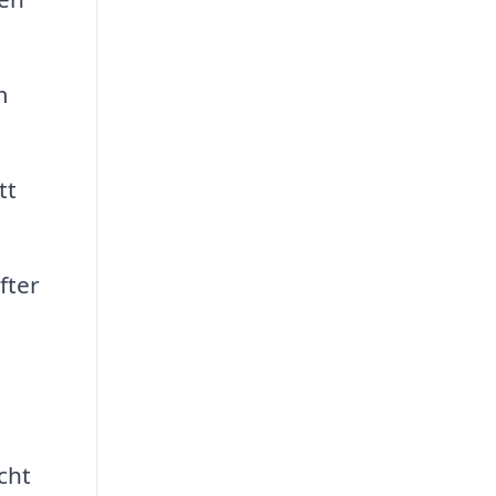
m
tt
fter
cht