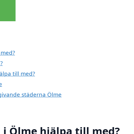
l med?
?
älpa till med?
e
omgivande städerna Ölme
 i Ölme hjälpa till med?