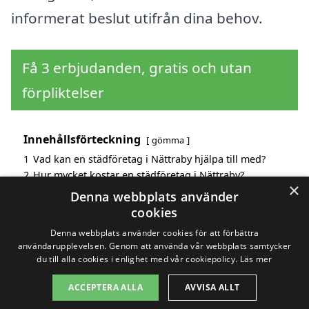
informerat beslut utifrån dina behov.
Få 3 erbjudanden, gratis och utan
förpliktelser
Innehållsförteckning
gömma
1
Vad kan en städföretag i Nättraby hjälpa till med?
2
Hur mycket kostar en städföretag i Nättraby?
×
3
Fördelar med att välja städföretag i Nättraby
Denna webbplats använder
4
Sök efter en skicklig städföretag i de omgivande
cookies
städerna Nättraby
Denna webbplats använder cookies för att förbättra
användarupplevelsen. Genom att använda vår webbplats samtycker
du till alla cookies i enlighet med vår cookiepolicy.
Läs mer
Copyright 2026 - Pilanto Aps
ACCEPTERA ALLA
AVVISA ALLT
Hem
Om / kontakt
Blogg
Webbplatskarta
Villkor