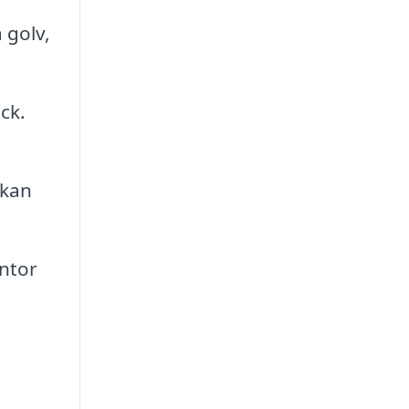
 golv,
ck.
 kan
ontor