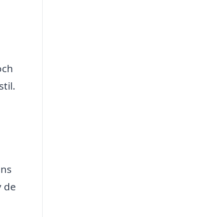
och
til.
nns
v de