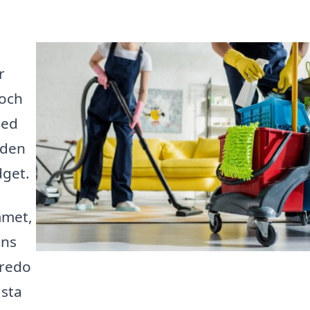
r
 och
Med
nden
dget.
mmet,
nns
 redo
ästa