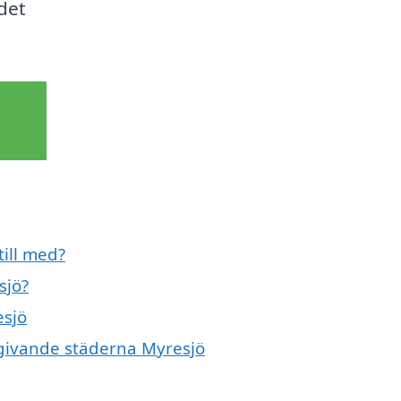
det
till med?
sjö?
esjö
omgivande städerna Myresjö