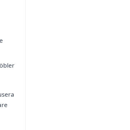
je
öbler
kusera
are