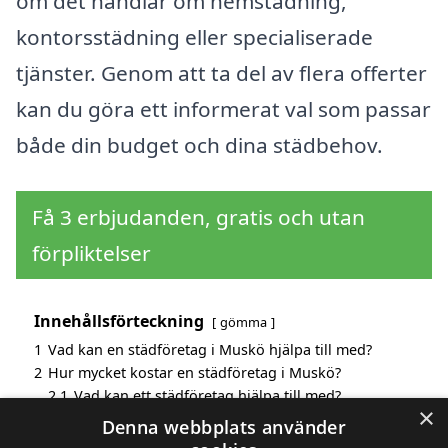
om det handlar om hemstädning,
kontorsstädning eller specialiserade
tjänster. Genom att ta del av flera offerter
kan du göra ett informerat val som passar
både din budget och dina städbehov.
Få 3 erbjudanden, gratis och utan
förpliktelser
Innehållsförteckning
gömma
1
Vad kan en städföretag i Muskö hjälpa till med?
2
Hur mycket kostar en städföretag i Muskö?
2.1
Vad kan ett städföretag hjälpa till med?
×
3
Fördelar med att välja städföretag i Muskö
Denna webbplats använder
4
Sök efter en skicklig städföretag i de omgivande