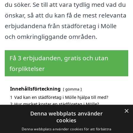
du söker. Se till att vara tydlig med vad du
önskar, så att du kan få de mest relevanta
erbjudandena från städföretag i Mölle
och omkringliggande områden.
Få 3 erbjudanden, gratis och utan
förpliktelser
Innehållsförteckning
gömma
1
Vad kan en städföretag i Mölle hjälpa till med?
2
Hur mycket kostar en städföretag i Mölle?
×
3
Fördelar med att välja städföretag i Mölle
Denna webbplats använder
4
Sök efter en skicklig städföretag i de omgivande
cookies
städerna Mölle
Denna webbplats använder cookies för att förbättra