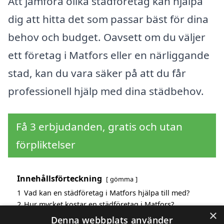
Att jämföra olika städföretag kan hjälpa
dig att hitta det som passar bäst för dina
behov och budget. Oavsett om du väljer
ett företag i Matfors eller en närliggande
stad, kan du vara säker på att du får
professionell hjälp med dina städbehov.
Få 3 erbjudanden, gratis och utan
förpliktelser
Innehållsförteckning
gömma
1
Vad kan en städföretag i Matfors hjälpa till med?
2
Hur mycket kostar en städföretag i Matfors?
×
3
Fördelar med att välja städföretag i Matfors
Denna webbplats använder