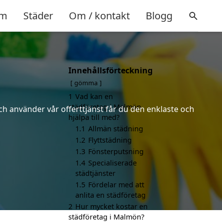
m
Städer
Om / kontakt
Blogg
Innehållsförteckning
gömma
1
Vad kan en
städföretag i Malmön
ch använder vår offerttjänst får du den enklaste och
hjälpa till med?
1.1
Allmän städning
1.2
Flyttstädning
1.3
Fönsterputsning
1.4
Specialiserade
städtjänster
1.5
Fördelar med att
anlita en städföretag
2
Hur mycket kostar en
städföretag i Malmön?