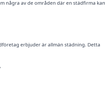
om några av de områden där en städfirma ka
ädföretag erbjuder är allmän städning. Detta
v