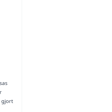
sas
r
 gjort