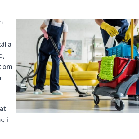
ön
älla
g,
t om
r
at
g i