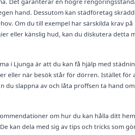
ma. Det garanterar en högre rengöringsstand
å egen hand. Dessutom kan städföretag skrädd
ehov. Om du till exempel har särskilda krav på
er eller känslig hud, kan du diskutera detta
rma i Ljunga är att du kan få hjälp med städni
er eller när besök står för dörren. Istället för 
kan du slappna av och låta proffsen ta hand om
kommendationer om hur du kan hålla ditt hem 
De kan dela med sig av tips och tricks som gö