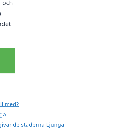
, och
a
ndet
ill med?
nga
omgivande städerna Ljunga