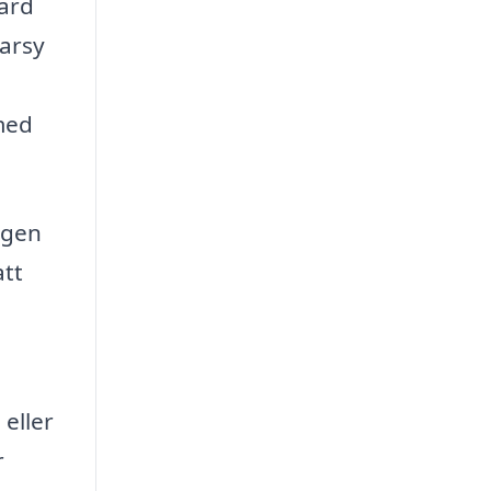
ard
arsy
 med
ngen
att
eller
r