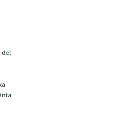
s det
ka
änta
,