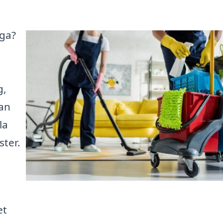
nga?
g,
kan
la
ster.
et