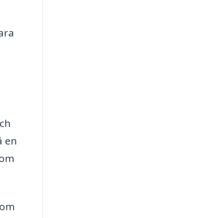
ara
och
å en
 om
t om