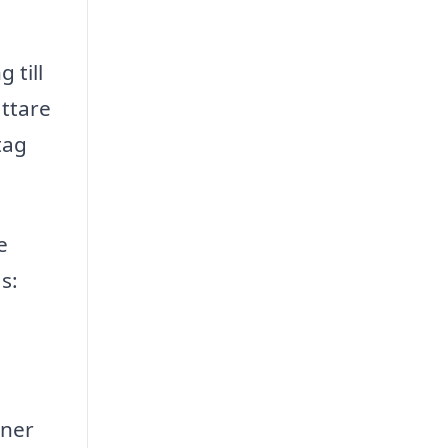
 till
ättare
tag
e
s:
ener