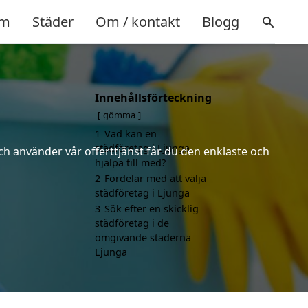
m
Städer
Om / kontakt
Blogg
Innehållsförteckning
gömma
1
Vad kan en
städföretag i Ljunga
ch använder vår offerttjänst får du den enklaste och
hjälpa till med?
2
Fördelar med att välja
städföretag i Ljunga
3
Sök efter en skicklig
städföretag i de
omgivande städerna
Ljunga