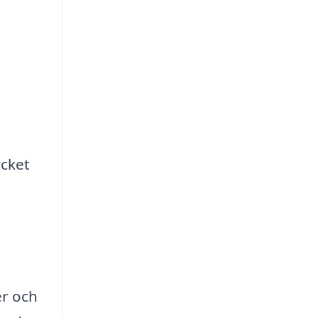
n
ycket
er och