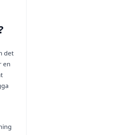
?
n det
r en
mt
gga
ning