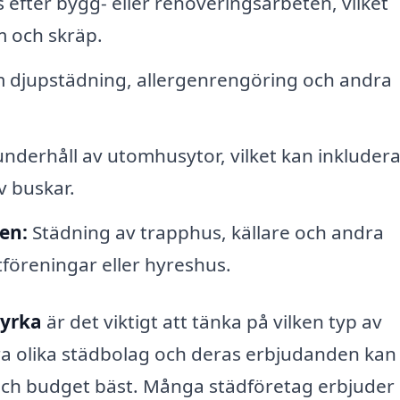
 efter bygg- eller renoveringsarbeten, vilket
 och skräp.
 djupstädning, allergenrengöring och andra
derhåll av utomhusytor, vilket kan inkluder
v buskar.
en:
Städning av trapphus, källare och andra
öreningar eller hyreshus.
kyrka
är det viktigt att tänka på vilken typ av
ra olika städbolag och deras erbjudanden kan
 och budget bäst. Många städföretag erbjuder