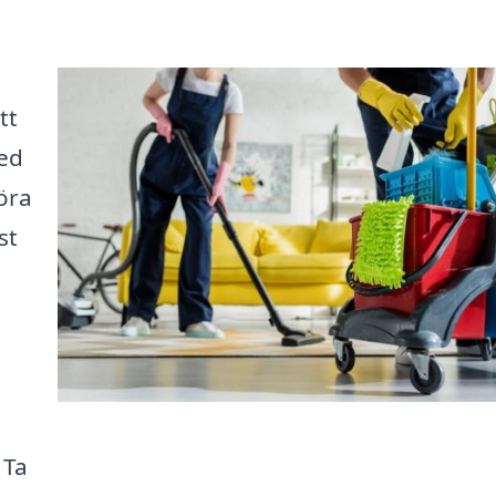
tt
ed
föra
st
 Ta