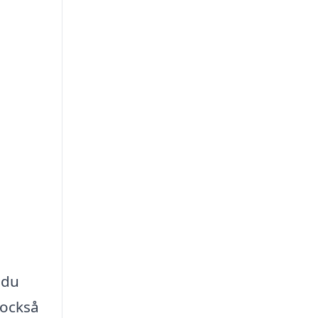
a
 du
 också