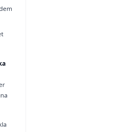
 dem
et
rka
er
ina
kla