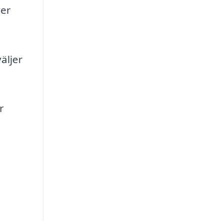
ver
äljer
r