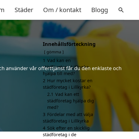
m
Städer
Om / kontakt
Blogg
Innehållsförteckning
gömma
1
Vad kan en
städföretag i Lillkyrka
ch använder vår offerttjänst får du den enklaste och
hjälpa till med?
2
Hur mycket kostar en
städföretag i Lillkyrka?
2.1
Vad kan ett
städföretag hjälpa dig
med?
3
Fördelar med att välja
städföretag i Lillkyrka
4
Sök efter en skicklig
städföretag i de