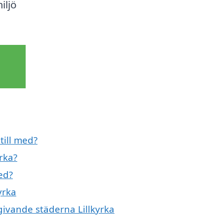
iljö
till med?
rka?
ed?
yrka
mgivande städerna Lillkyrka