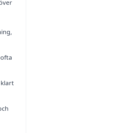
 över
ing,
 ofta
klart
och