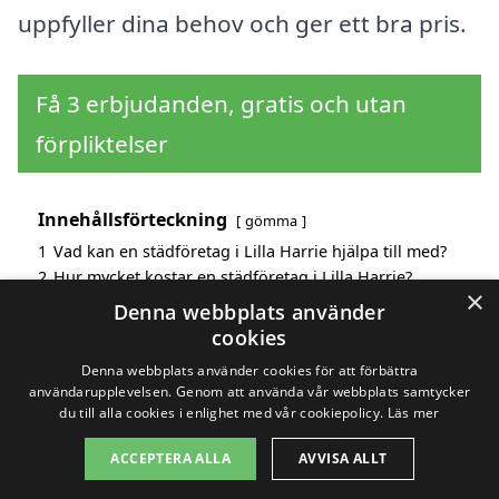
uppfyller dina behov och ger ett bra pris.
Få 3 erbjudanden, gratis och utan
förpliktelser
Innehållsförteckning
gömma
1
Vad kan en städföretag i Lilla Harrie hjälpa till med?
2
Hur mycket kostar en städföretag i Lilla Harrie?
×
3
Fördelar med att välja städföretag i Lilla Harrie
Denna webbplats använder
4
Sök efter en skicklig städföretag i de omgivande
cookies
städerna Lilla Harrie
Denna webbplats använder cookies för att förbättra
användarupplevelsen. Genom att använda vår webbplats samtycker
du till alla cookies i enlighet med vår cookiepolicy.
Läs mer
Copyright 2026 - Pilanto Aps
ACCEPTERA ALLA
AVVISA ALLT
Hem
Om / kontakt
Blogg
Webbplatskarta
Villkor