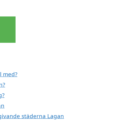
ll med?
n?
g?
an
omgivande städerna Lagan