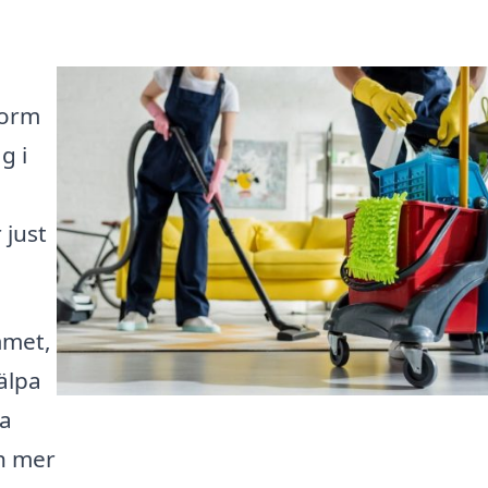
form
g i
 just
mmet,
jälpa
la
h mer