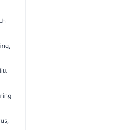
och
ing,
itt
ring
rus,