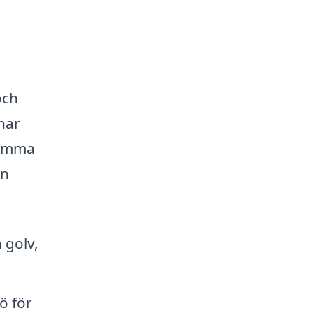
och
har
 komma
an
 golv,
ö för