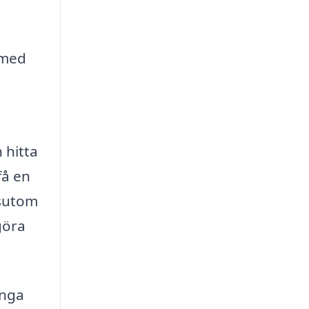
 med
 hitta
få en
ssutom
göra
ånga