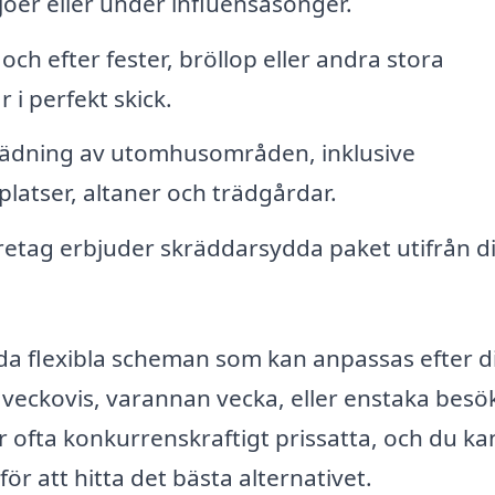
miljöer eller under influensäsonger.
och efter fester, bröllop eller andra stora
r i perfekt skick.
ädning av utomhusområden, inklusive
latser, altaner och trädgårdar.
etag erbjuder skräddarsydda paket utifrån d
da flexibla scheman som kan anpassas efter d
eckovis, varannan vecka, eller enstaka besö
är ofta konkurrenskraftigt prissatta, och du ka
för att hitta det bästa alternativet.