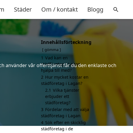
m
Städer
Om / kontakt
Blogg
Innehållsförteckning
gömma
1
Vad kan en
städföretag i Lagan
ch använder vår offerttjänst får du den enklaste och
hjälpa till med?
2
Hur mycket kostar en
städföretag i Lagan?
2.1
Vilka tjänster
erbjuder ett
städföretag?
3
Fördelar med att välja
städföretag i Lagan
4
Sök efter en skicklig
städföretag i de