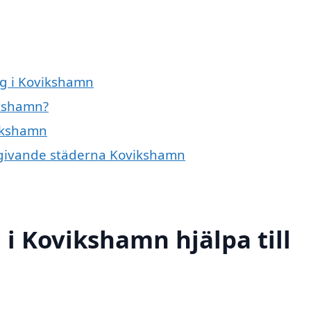
ag i Kovikshamn
ikshamn?
vikshamn
omgivande städerna Kovikshamn
 i Kovikshamn hjälpa till