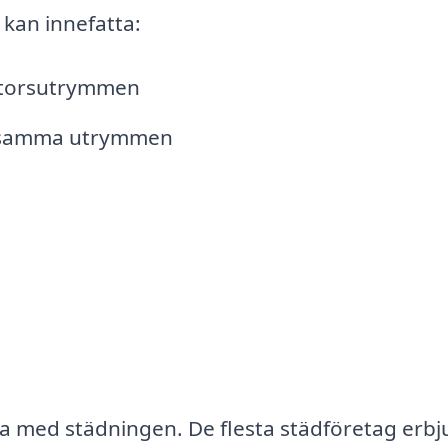
 kan innefatta:
ontorsutrymmen
ensamma utrymmen
nna med städningen. De flesta städföretag erb