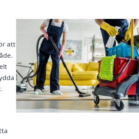
ör att
råde.
elt
sydda
.
tta