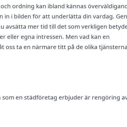
en och ordning kan ibland kännas överväldigan
in i bilden för att underlätta din vardag. G
du avsätta mer tid till det som verkligen betyd
nner eller egna intressen. Men vad kan en
åt oss ta en närmare titt på de olika tjänstern
 som en städföretag erbjuder är rengöring a