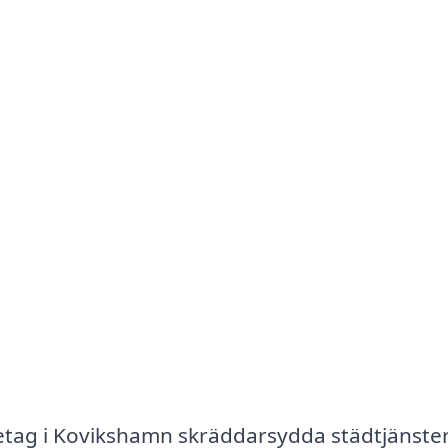
retag i Kovikshamn skräddarsydda städtjänste