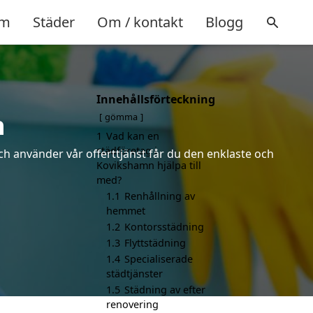
m
Städer
Om / kontakt
Blogg
Innehållsförteckning
n
gömma
1
Vad kan en
städföretag i
ch använder vår offerttjänst får du den enklaste och
Kovikshamn hjälpa till
med?
1.1
Renhållning av
hemmet
1.2
Kontorsstädning
1.3
Flyttstädning
1.4
Specialiserade
städtjänster
1.5
Städning av efter
renovering