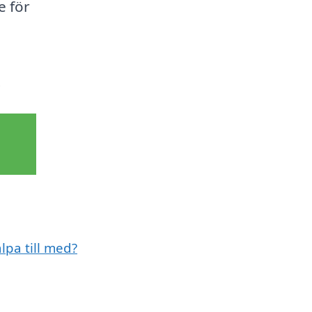
e för
!
lpa till med?