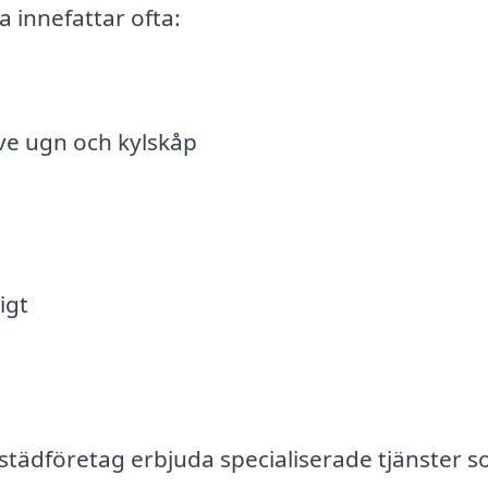
a innefattar ofta:
ve ugn och kylskåp
igt
tädföretag erbjuda specialiserade tjänster s