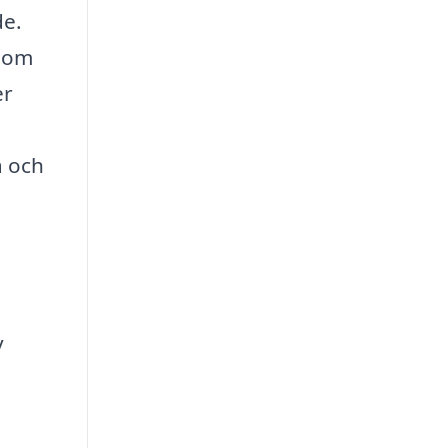
de.
enom
er
a och
v