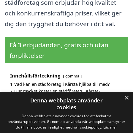
städföretag som erbjudar hög kvalitet
och konkurrenskraftiga priser, vilket ger
dig den trygghet du behöver i ditt val.
Få 3 erbjudanden, gratis och utan
förpliktelser
Innehållsförteckning
gömma
1
Vad kan en städföretag i Kårsta hjälpa till med?
2
Hur mycket kostar en städföretag i Kårsta?
×
3
Fördelar med att välja städföretag i Kårsta
Denna webbplats använder
4
Sök efter en skicklig städföretag i de omgivande
cookies
städerna Kårsta
Denna webbplats använder cookies för att förbättra
användarupplevelsen. Genom att använda vår webbplats samtycker
du till alla cookies i enlighet med vår cookiepolicy.
Läs mer