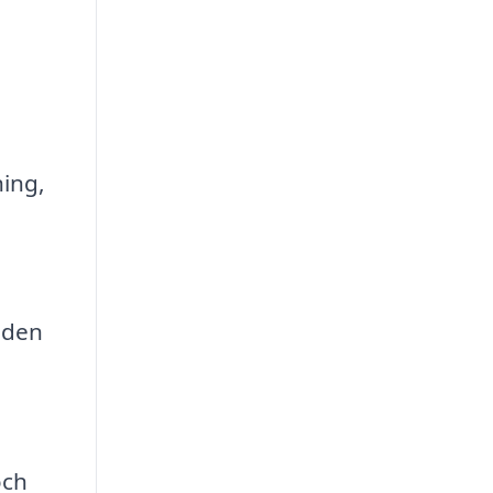
ing,
aden
och