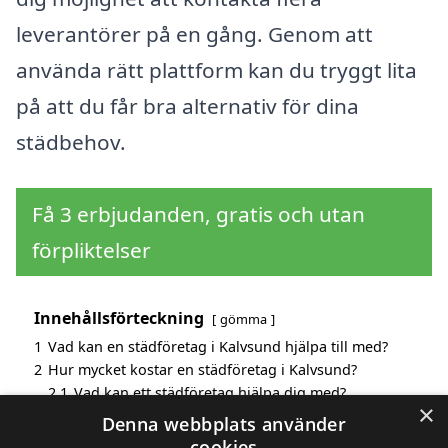
leverantörer på en gång. Genom att
använda rätt plattform kan du tryggt lita
på att du får bra alternativ för dina
städbehov.
Få 3 erbjudanden, gratis och utan
förpliktelser
Innehållsförteckning
gömma
1
Vad kan en städföretag i Kalvsund hjälpa till med?
2
Hur mycket kostar en städföretag i Kalvsund?
2.1
Vad kan ett städföretag hjälpa dig med?
×
3
Fördelar med att välja städföretag i Kalvsund
Denna webbplats använder
4
Sök efter en skicklig städföretag i de omgivande
cookies