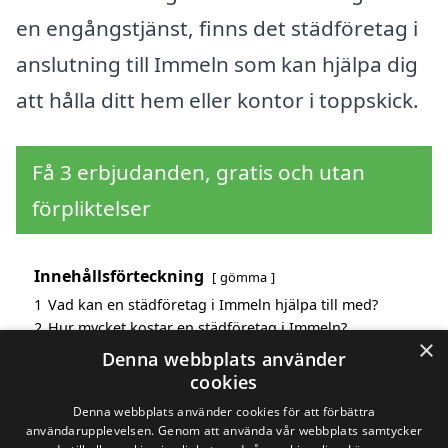
en engångstjänst, finns det städföretag i
anslutning till Immeln som kan hjälpa dig
att hålla ditt hem eller kontor i toppskick.
Få 3 erbjudanden, gratis och utan
förpliktelser
Innehållsförteckning
gömma
1
Vad kan en städföretag i Immeln hjälpa till med?
2
Hur mycket kostar en städföretag i Immeln?
×
3
Fördelar med att välja städföretag i Immeln
Denna webbplats använder
4
Sök efter en skicklig städföretag i de omgivande
cookies
städerna Immeln
Denna webbplats använder cookies för att förbättra
användarupplevelsen. Genom att använda vår webbplats samtycker