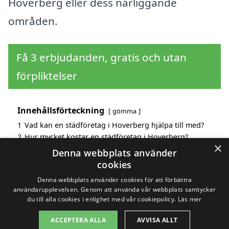
Hoverberg eller dess närliggande
områden.
Få 3 erbjudanden, gratis och utan
förpliktelser
Innehållsförteckning
gömma
1
Vad kan en städföretag i Hoverberg hjälpa till med?
2
Hur mycket kostar en städföretag i Hoverberg?
×
3
Fördelar med att välja städföretag i Hoverberg
Denna webbplats använder
4
Sök efter en skicklig städföretag i de omgivande
cookies
städerna Hoverberg
Denna webbplats använder cookies för att förbättra
användarupplevelsen. Genom att använda vår webbplats samtycker
du till alla cookies i enlighet med vår cookiepolicy.
Läs mer
Copyright 2026 - Pilanto Aps
ACCEPTERA ALLA
AVVISA ALLT