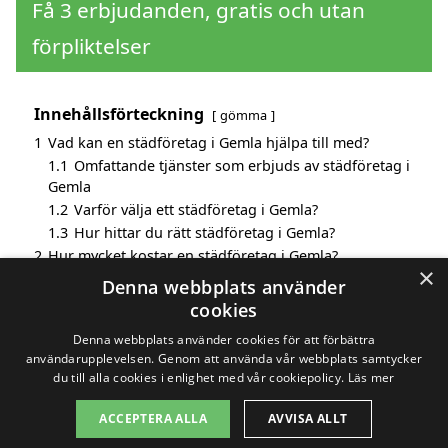
Få 3 erbjudanden, gratis och utan
förpliktelser
Innehållsförteckning
gömma
1
Vad kan en städföretag i Gemla hjälpa till med?
1.1
Omfattande tjänster som erbjuds av städföretag i
Gemla
1.2
Varför välja ett städföretag i Gemla?
1.3
Hur hittar du rätt städföretag i Gemla?
2
Hur mycket kostar en städföretag i Gemla?
×
3
Fördelar med att välja städföretag i Gemla
Denna webbplats använder
4
Sök efter en skicklig städföretag i de omgivande
cookies
städerna Gemla
Denna webbplats använder cookies för att förbättra
användarupplevelsen. Genom att använda vår webbplats samtycker
du till alla cookies i enlighet med vår cookiepolicy.
Läs mer
Copyright 2026 - Pilanto Aps
ACCEPTERA ALLA
AVVISA ALLT
Hem
Om / kontakt
Blogg
Webbplatskarta
Villkor