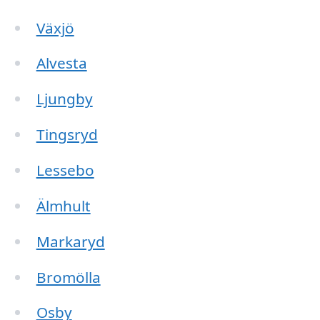
Växjö
Alvesta
Ljungby
Tingsryd
Lessebo
Älmhult
Markaryd
Bromölla
Osby