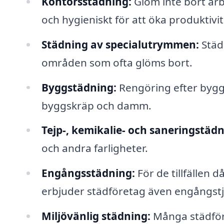
Kontorsstädning:
Glöm inte bort arb
och hygieniskt för att öka produktivi
Städning av specialutrymmen:
Städn
områden som ofta glöms bort.
Byggstädning:
Rengöring efter bygg- 
byggskräp och damm.
Tejp-, kemikalie- och saneringstädn
och andra farligheter.
Engångsstädning:
För de tillfällen d
erbjuder städföretag även engångstj
Miljövänlig städning:
Många städför