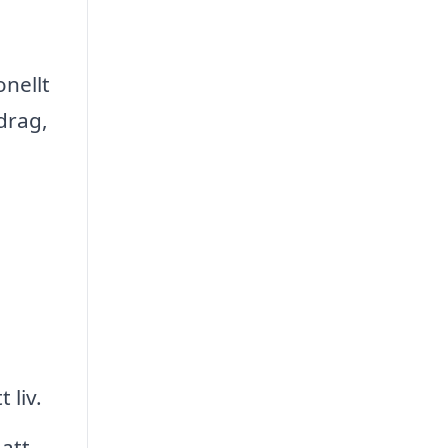
onellt
drag,
 liv.
att