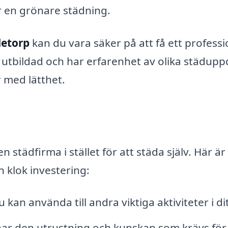
r en grönare städning.
letorp
kan du vara säker på att få ett professi
a utbildad och har erfarenhet av olika städupp
 med lätthet.
 städfirma i stället för att städa själv. Här är
n klok investering:
kan använda till andra viktiga aktiviteter i ditt
ar den utrustning och kunskap som krävs för 