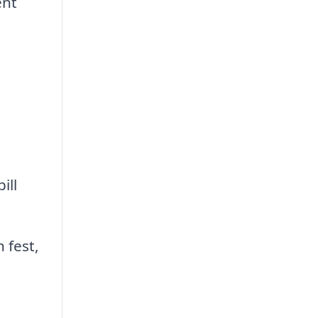
ent
ill
 fest,