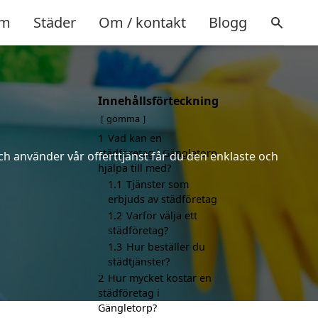
m
Städer
Om / kontakt
Blogg
Innehållsförteckning
gömma
1
Vad kan en
städföretag i Gängletorp
ch använder vår offerttjänst får du den enklaste och
hjälpa till med?
1.1
Tjänster som
erbjuds av städföretag
1.2
Varför välja ett
städföretag?
1.3
Hur beställer du
städtjänster?
2
Hur mycket kostar en
städföretag i
Gängletorp?