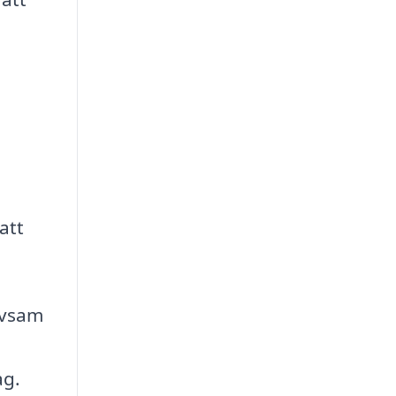
att
rivsam
ag.