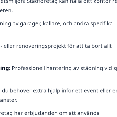
etsmiljön! Städföretag kan hålla ditt kontor r
teten.
ing av garager, källare, och andra specifika
eller renoveringsprojekt för att ta bort allt
ing:
Professionell hantering av städning vid sp
å du behöver extra hjälp inför ett event eller en
änster.
etag har erbjudanden om att använda