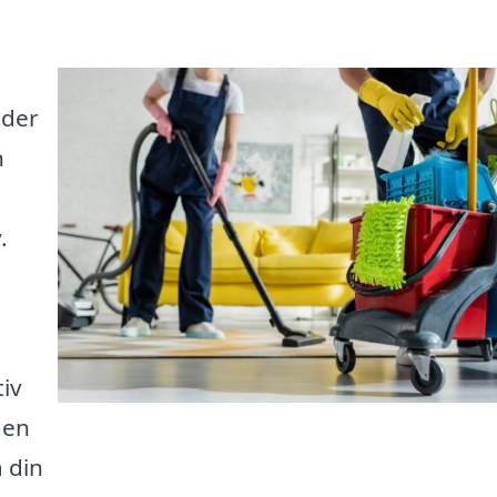
uder
n
.
tiv
 en
 din