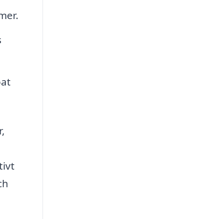
mer.
s
pat
r,
tivt
ch