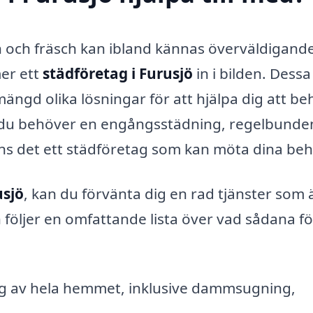
ren och fräsch kan ibland kännas överväldigand
mer ett
städföretag i Furusjö
in i bilden. Dessa
ängd olika lösningar för att hjälpa dig att be
 du behöver en engångsstädning, regelbunde
inns det ett städföretag som kan möta dina beh
usjö
, kan du förvänta dig en rad tjänster som 
n följer en omfattande lista över vad sådana f
 av hela hemmet, inklusive dammsugning,