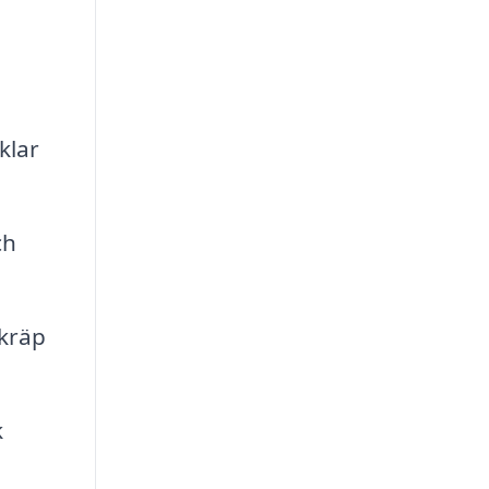
klar
ch
skräp
k