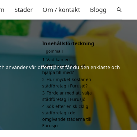
m
Städer
Om / kontakt
Blogg
Innehållsförteckning
gömma
1
Vad kan en
städföretag i Furusjö
ch använder vår offerttjänst får du den enklaste och
hjälpa till med?
2
Hur mycket kostar en
städföretag i Furusjö?
3
Fördelar med att välja
städföretag i Furusjö
4
Sök efter en skicklig
städföretag i de
omgivande städerna till
Furusjö