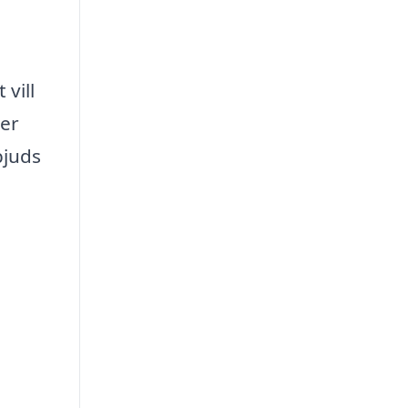
vill
mer
bjuds