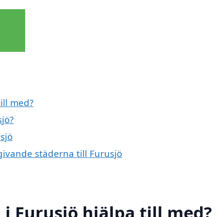
ill med?
sjö?
sjö
givande städerna till Furusjö
i Furusjö hjälpa till med?