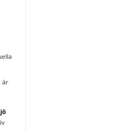
uella
 är
jö
iv