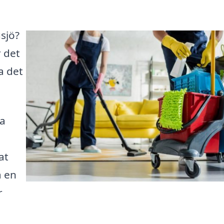
usjö?
 det
a det
ka
at
å en
r